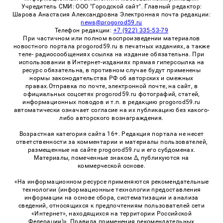
Учредитель СМИ: ООО "Городской сайт". Главный редактор:
Шарова Анастасия Александровна Электронная почта редакции:
news@progorod59.ru
Телефон редакции:
+7 (922) 335-53-79
При частичном или полном воспроизведении материалов
новостного портала progorod59.ru в печатных изданиях, а также
теле- радиосообщениях ссылка на издание обязательна. При
использовании в Интернет-изданиях прямая гиперссылка на
ресурс обязательна, в противном случае будут применены
нормы законодательства РФ об авторских и смежных
правах.Отправка по почте, электронной почте, на сайт, в
официальных соцсетях progorod59.ru фотографий, статей,
информационных поводов и т.п. в редакцию progorod59.ru
автоматически означает согласие на их публикацию без какого-
либо авторского вознаграждения.
Возрастная категория сайта 16+. Редакция портала не несет
ответственности за комментарии и материалы пользователей,
размещенные на сайте progorod59.ru и его субдоменах.
Материалы, помеченные знаком Δ, публикуются на
коммерческой основе.
«На информационном ресурсе применяются рекомендательные
технологии (информационные технологии предоставления
информации на основе сбора, систематизации и анализа
сведений, относящихся к предпочтениям пользователей сети
«Интернет», находящихся на территории Российской
Федерации)». Правила применения рекомендательных