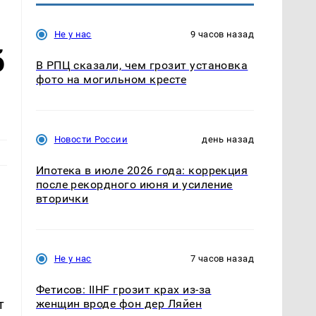
Не у нас
9 часов назад
б
В РПЦ сказали, чем грозит установка
фото на могильном кресте
Новости России
день назад
Ипотека в июле 2026 года: коррекция
после рекордного июня и усиление
вторички
Не у нас
7 часов назад
Фетисов: IIHF грозит крах из-за
т
женщин вроде фон дер Ляйен