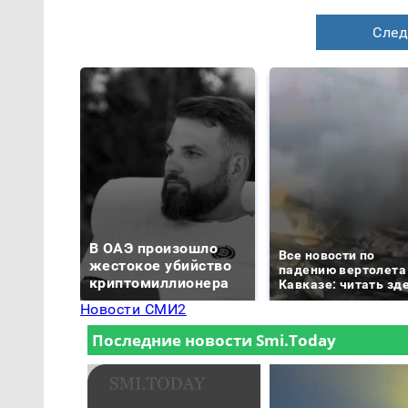
След
В ОАЭ произошло
Все новости по
жестокое убийство
падению вертолета
криптомиллионера
Кавказе: читать зд
Новости СМИ2