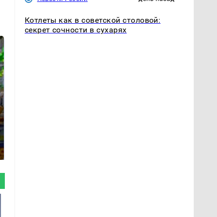
Котлеты как в советской столовой:
секрет сочности в сухарях
СМИ: В Химках на
полицейскую
Где будет встреча
машину напали и
президентов США и
подожгли.
России: Европа?