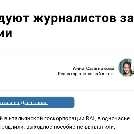
дуют журналистов з
ии
Анна Сальникова
Редактор новостной ленты
ться на Дзен.канал
й в итальянской госкорпорации RAI, в одночасье
 продлили, выходное пособие не выплатили,