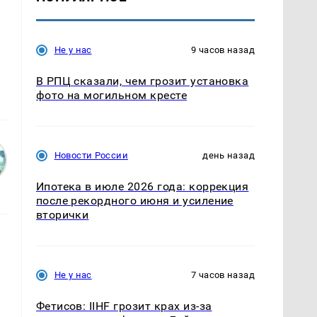
а
Не у нас
9 часов назад
В РПЦ сказали, чем грозит установка
фото на могильном кресте
Новости России
день назад
Ипотека в июле 2026 года: коррекция
после рекордного июня и усиление
вторички
Не у нас
7 часов назад
Фетисов: IIHF грозит крах из-за