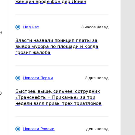
женщин вроде фон дер Ляйен
Не у нас
8 часов назад
н
Власти назвали принцип платы за
вывоз мусора по площади и когда
грозит жалоба
,
Новости Перми
3 дня назад
Быстрее, выше, сильнее: сотрудник
ю
«Транснефть – Прикамье» за три
недели взял призы трех триатлонов
Новости России
день назад