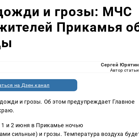
дожди и грозы: МЧС
жителей Прикамья о
ды
Сергей Юрятин
Автор статьи
ться на Дзен.канал
дожди и грозы. Об этом предупреждает Главное
краю.
1 и 2 июня в Прикамье ночью
ми сильные) и грозы. Температура воздуха буде