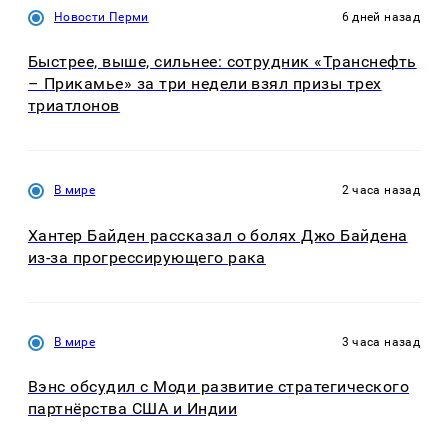
Новости Перми
6 дней назад
Быстрее, выше, сильнее: сотрудник «Транснефть
– Прикамье» за три недели взял призы трех
триатлонов
В мире
2 часа назад
Хантер Байден рассказал о болях Джо Байдена
из-за прогрессирующего рака
В мире
3 часа назад
Вэнс обсудил с Моди развитие стратегического
партнёрства США и Индии