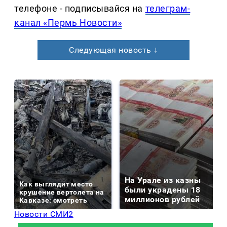
телефоне - подписывайся на
телеграм-
канал «Пермь Новости»
Следующая новость ↓
На Урале из казны
Как выглядит место
были украдены 18
крушение вертолета на
миллионов рублей
Кавказе: смотреть
Новости СМИ2