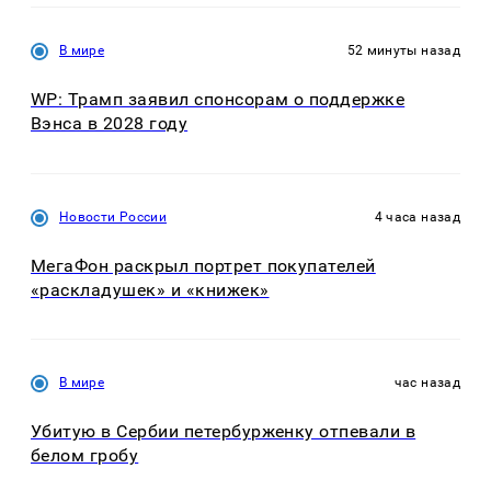
В мире
52 минуты назад
WP: Трамп заявил спонсорам о поддержке
Вэнса в 2028 году
Новости России
4 часа назад
МегаФон раскрыл портрет покупателей
«раскладушек» и «книжек»
В мире
час назад
Убитую в Сербии петербурженку отпевали в
белом гробу