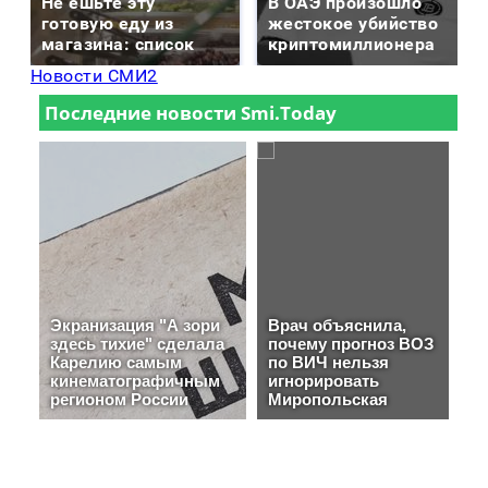
Не ешьте эту
В ОАЭ произошло
готовую еду из
жестокое убийство
магазина: список
криптомиллионера
Новости СМИ2