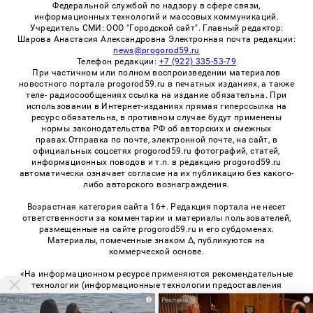
Федеральной службой по надзору в сфере связи,
информационных технологий и массовых коммуникаций.
Учредитель СМИ: ООО "Городской сайт". Главный редактор:
Шарова Анастасия Александровна Электронная почта редакции:
news@progorod59.ru
Телефон редакции:
+7 (922) 335-53-79
При частичном или полном воспроизведении материалов
новостного портала progorod59.ru в печатных изданиях, а также
теле- радиосообщениях ссылка на издание обязательна. При
использовании в Интернет-изданиях прямая гиперссылка на
ресурс обязательна, в противном случае будут применены
нормы законодательства РФ об авторских и смежных
правах.Отправка по почте, электронной почте, на сайт, в
официальных соцсетях progorod59.ru фотографий, статей,
информационных поводов и т.п. в редакцию progorod59.ru
автоматически означает согласие на их публикацию без какого-
либо авторского вознаграждения.
Возрастная категория сайта 16+. Редакция портала не несет
ответственности за комментарии и материалы пользователей,
размещенные на сайте progorod59.ru и его субдоменах.
Материалы, помеченные знаком Δ, публикуются на
коммерческой основе.
«На информационном ресурсе применяются рекомендательные
технологии (информационные технологии предоставления
информации на основе сбора, систематизации и анализа
i
i
сведений, относящихся к предпочтениям пользователей сети