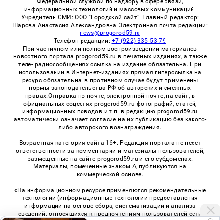
Федеральной службой по надзору в сфере связи,
информационных технологий и массовых коммуникаций.
Учредитель СМИ: ООО "Городской сайт". Главный редактор:
Шарова Анастасия Александровна Электронная почта редакции:
news@progorod59.ru
Телефон редакции:
+7 (922) 335-53-79
При частичном или полном воспроизведении материалов
новостного портала progorod59.ru в печатных изданиях, а также
теле- радиосообщениях ссылка на издание обязательна. При
использовании в Интернет-изданиях прямая гиперссылка на
ресурс обязательна, в противном случае будут применены
нормы законодательства РФ об авторских и смежных
правах.Отправка по почте, электронной почте, на сайт, в
официальных соцсетях progorod59.ru фотографий, статей,
информационных поводов и т.п. в редакцию progorod59.ru
автоматически означает согласие на их публикацию без какого-
либо авторского вознаграждения.
Возрастная категория сайта 16+. Редакция портала не несет
ответственности за комментарии и материалы пользователей,
размещенные на сайте progorod59.ru и его субдоменах.
Материалы, помеченные знаком Δ, публикуются на
коммерческой основе.
«На информационном ресурсе применяются рекомендательные
технологии (информационные технологии предоставления
информации на основе сбора, систематизации и анализа
сведений, относящихся к предпочтениям пользователей сети