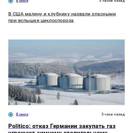
В мире
5 часов назад
В США малину и клубнику назвали опасными
при вспышке циклоспороза
В мире
3 часа назад
Politico: отказ Германии закупать газ
угрожает зимнему отопительному