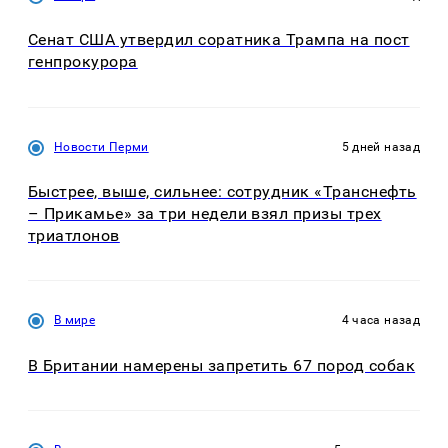
Сенат США утвердил соратника Трампа на пост
генпрокурора
Новости Перми
5 дней назад
Быстрее, выше, сильнее: сотрудник «Транснефть
– Прикамье» за три недели взял призы трех
триатлонов
В мире
4 часа назад
В Британии намерены запретить 67 пород собак