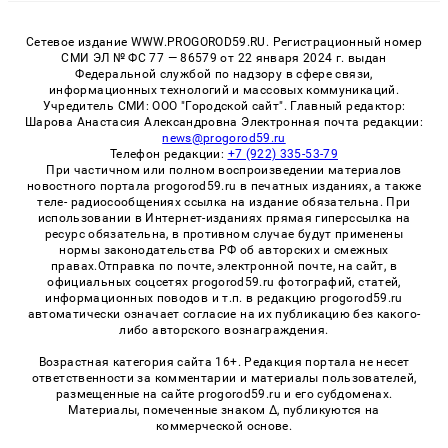
Сетевое издание WWW.PROGOROD59.RU. Регистрационный номер
СМИ ЭЛ № ФС 77 — 86579 от 22 января 2024 г. выдан
Федеральной службой по надзору в сфере связи,
информационных технологий и массовых коммуникаций.
Учредитель СМИ: ООО "Городской сайт". Главный редактор:
Шарова Анастасия Александровна Электронная почта редакции:
news@progorod59.ru
Телефон редакции:
+7 (922) 335-53-79
При частичном или полном воспроизведении материалов
новостного портала progorod59.ru в печатных изданиях, а также
теле- радиосообщениях ссылка на издание обязательна. При
использовании в Интернет-изданиях прямая гиперссылка на
ресурс обязательна, в противном случае будут применены
нормы законодательства РФ об авторских и смежных
правах.Отправка по почте, электронной почте, на сайт, в
официальных соцсетях progorod59.ru фотографий, статей,
информационных поводов и т.п. в редакцию progorod59.ru
автоматически означает согласие на их публикацию без какого-
либо авторского вознаграждения.
Возрастная категория сайта 16+. Редакция портала не несет
ответственности за комментарии и материалы пользователей,
размещенные на сайте progorod59.ru и его субдоменах.
Материалы, помеченные знаком Δ, публикуются на
коммерческой основе.