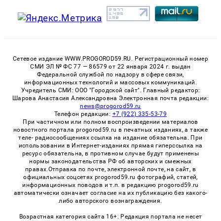
Сетевое издание WWW.PROGOROD59.RU. Регистрационный номер
СМИ ЭЛ № ФС 77 — 86579 от 22 января 2024 г. выдан
Федеральной службой по надзору в сфере связи,
информационных технологий и массовых коммуникаций.
Учредитель СМИ: ООО "Городской сайт". Главный редактор:
Шарова Анастасия Александровна Электронная почта редакции:
news@progorod59.ru
Телефон редакции:
+7 (922) 335-53-79
При частичном или полном воспроизведении материалов
новостного портала progorod59.ru в печатных изданиях, а также
теле- радиосообщениях ссылка на издание обязательна. При
использовании в Интернет-изданиях прямая гиперссылка на
ресурс обязательна, в противном случае будут применены
нормы законодательства РФ об авторских и смежных
правах.Отправка по почте, электронной почте, на сайт, в
официальных соцсетях progorod59.ru фотографий, статей,
информационных поводов и т.п. в редакцию progorod59.ru
автоматически означает согласие на их публикацию без какого-
либо авторского вознаграждения.
Возрастная категория сайта 16+. Редакция портала не несет