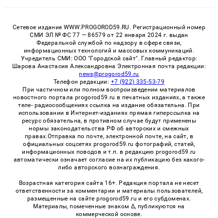
Сетевое издание WWW.PROGOROD59.RU. Регистрационный номер
СМИ ЭЛ № ФС 77 — 86579 от 22 января 2024 г. выдан
Федеральной службой по надзору в сфере связи,
информационных технологий и массовых коммуникаций.
Учредитель СМИ: ООО "Городской сайт". Главный редактор:
Шарова Анастасия Александровна Электронная почта редакции:
news@progorod59.ru
Телефон редакции:
+7 (922) 335-53-79
При частичном или полном воспроизведении материалов
новостного портала progorod59.ru в печатных изданиях, а также
теле- радиосообщениях ссылка на издание обязательна. При
использовании в Интернет-изданиях прямая гиперссылка на
ресурс обязательна, в противном случае будут применены
нормы законодательства РФ об авторских и смежных
правах.Отправка по почте, электронной почте, на сайт, в
официальных соцсетях progorod59.ru фотографий, статей,
информационных поводов и т.п. в редакцию progorod59.ru
автоматически означает согласие на их публикацию без какого-
либо авторского вознаграждения.
Возрастная категория сайта 16+. Редакция портала не несет
ответственности за комментарии и материалы пользователей,
размещенные на сайте progorod59.ru и его субдоменах.
Материалы, помеченные знаком Δ, публикуются на
коммерческой основе.