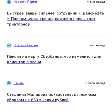
Новости Перми
4 дня назад
Быстрее, выше, сильнее: сотрудник «Транснефть
– Прикамье» за три недели взял призы трех
триатлонов
Новости России
час назад
Пенсия на карту Сбербанка: что изменится для
клиентов с осени
В мире
3 часа назад
Стефания Маликова похвасталась пляжным
образом на 663 тысячи рублей