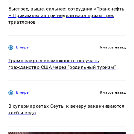
Быстрее, выше, сильнее: сотрудник «Транснефть
– Прикамье» за три недели взял призы трех
триатлонов
В мире
6 часов назад
Трамп закрыл возможность получать
гражданство США через "родильный туризм"
В мире
8 часов назад
В супермаркетах Сеуты к вечеру заканчиваются
хлеб и вода