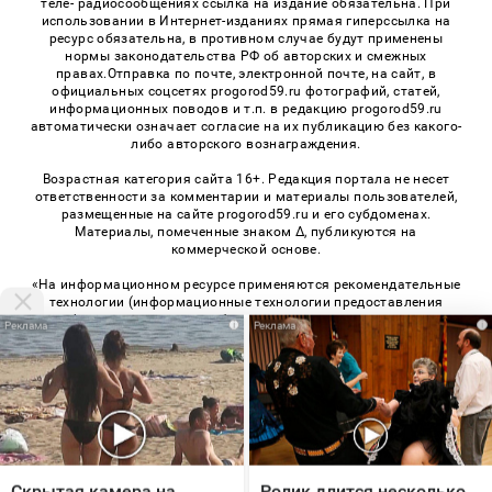
теле- радиосообщениях ссылка на издание обязательна. При
использовании в Интернет-изданиях прямая гиперссылка на
ресурс обязательна, в противном случае будут применены
нормы законодательства РФ об авторских и смежных
правах.Отправка по почте, электронной почте, на сайт, в
официальных соцсетях progorod59.ru фотографий, статей,
информационных поводов и т.п. в редакцию progorod59.ru
автоматически означает согласие на их публикацию без какого-
либо авторского вознаграждения.
Возрастная категория сайта 16+. Редакция портала не несет
ответственности за комментарии и материалы пользователей,
размещенные на сайте progorod59.ru и его субдоменах.
Материалы, помеченные знаком Δ, публикуются на
коммерческой основе.
«На информационном ресурсе применяются рекомендательные
технологии (информационные технологии предоставления
информации на основе сбора, систематизации и анализа
i
i
сведений, относящихся к предпочтениям пользователей сети
«Интернет», находящихся на территории Российской
Федерации)». Правила применения рекомендательных
технологий в виджетах рекламно-обменной сети
«СМИ2» (PDF)
,
«Sparrow» (PDF)
© 2026 «Про Город Пермь» | Все права защищены
Скрытая камера на
Ролик длится несколько