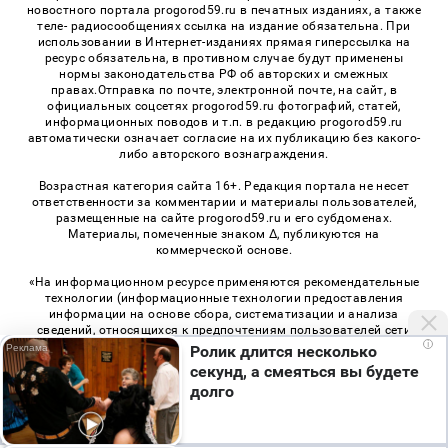
новостного портала progorod59.ru в печатных изданиях, а также
теле- радиосообщениях ссылка на издание обязательна. При
использовании в Интернет-изданиях прямая гиперссылка на
ресурс обязательна, в противном случае будут применены
нормы законодательства РФ об авторских и смежных
правах.Отправка по почте, электронной почте, на сайт, в
официальных соцсетях progorod59.ru фотографий, статей,
информационных поводов и т.п. в редакцию progorod59.ru
автоматически означает согласие на их публикацию без какого-
либо авторского вознаграждения.
Возрастная категория сайта 16+. Редакция портала не несет
ответственности за комментарии и материалы пользователей,
размещенные на сайте progorod59.ru и его субдоменах.
Материалы, помеченные знаком Δ, публикуются на
коммерческой основе.
«На информационном ресурсе применяются рекомендательные
технологии (информационные технологии предоставления
информации на основе сбора, систематизации и анализа
сведений, относящихся к предпочтениям пользователей сети
i
«Интернет», находящихся на территории Российской
Ролик длится несколько
Федерации)». Правила применения рекомендательных
секунд, а смеяться вы будете
технологий в виджетах рекламно-обменной сети
«СМИ2» (PDF)
,
долго
«Sparrow» (PDF)