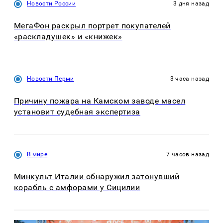
Новости России
3 дня назад
МегаФон раскрыл портрет покупателей
«раскладушек» и «книжек»
Новости Перми
3 часа назад
Причину пожара на Камском заводе масел
установит судебная экспертиза
В мире
7 часов назад
Минкульт Италии обнаружил затонувший
корабль с амфорами у Сицилии