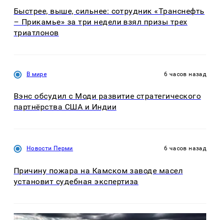
Быстрее, выше, сильнее: сотрудник «Транснефть
– Прикамье» за три недели взял призы трех
триатлонов
В мире
6 часов назад
Вэнс обсудил с Моди развитие стратегического
партнёрства США и Индии
Новости Перми
6 часов назад
Причину пожара на Камском заводе масел
установит судебная экспертиза