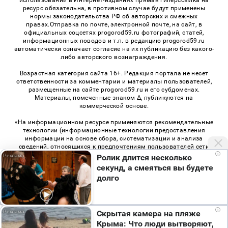
ресурс обязательна, в противном случае будут применены
нормы законодательства РФ об авторских и смежных
правах.Отправка по почте, электронной почте, на сайт, в
официальных соцсетях progorod59.ru фотографий, статей,
информационных поводов и т.п. в редакцию progorod59.ru
автоматически означает согласие на их публикацию без какого-
либо авторского вознаграждения.
Возрастная категория сайта 16+. Редакция портала не несет
ответственности за комментарии и материалы пользователей,
размещенные на сайте progorod59.ru и его субдоменах.
Материалы, помеченные знаком Δ, публикуются на
коммерческой основе.
«На информационном ресурсе применяются рекомендательные
технологии (информационные технологии предоставления
информации на основе сбора, систематизации и анализа
сведений, относящихся к предпочтениям пользователей сети
i
«Интернет», находящихся на территории Российской
Ролик длится несколько
Федерации)». Правила применения рекомендательных
секунд, а смеяться вы будете
технологий в виджетах рекламно-обменной сети
«СМИ2» (PDF)
,
долго
«Sparrow» (PDF)
i
Скрытая камера на пляже
© 2026 «Про Город Пермь» | Все права защищены
Крыма: Что люди вытворяют,
Возрастная категория сайта 16+