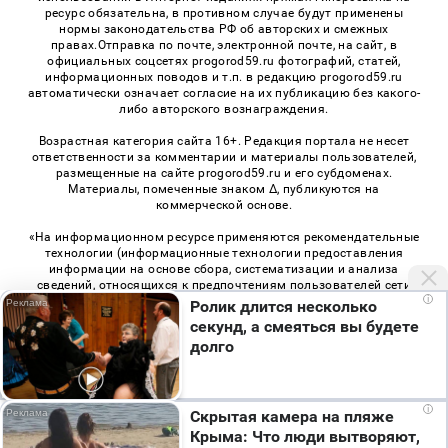
ресурс обязательна, в противном случае будут применены
нормы законодательства РФ об авторских и смежных
правах.Отправка по почте, электронной почте, на сайт, в
официальных соцсетях progorod59.ru фотографий, статей,
информационных поводов и т.п. в редакцию progorod59.ru
автоматически означает согласие на их публикацию без какого-
либо авторского вознаграждения.
Возрастная категория сайта 16+. Редакция портала не несет
ответственности за комментарии и материалы пользователей,
размещенные на сайте progorod59.ru и его субдоменах.
Материалы, помеченные знаком Δ, публикуются на
коммерческой основе.
«На информационном ресурсе применяются рекомендательные
технологии (информационные технологии предоставления
информации на основе сбора, систематизации и анализа
сведений, относящихся к предпочтениям пользователей сети
i
«Интернет», находящихся на территории Российской
Ролик длится несколько
Федерации)». Правила применения рекомендательных
секунд, а смеяться вы будете
технологий в виджетах рекламно-обменной сети
«СМИ2» (PDF)
,
долго
«Sparrow» (PDF)
i
Скрытая камера на пляже
© 2026 «Про Город Пермь» | Все права защищены
Крыма: Что люди вытворяют,
Возрастная категория сайта 16+