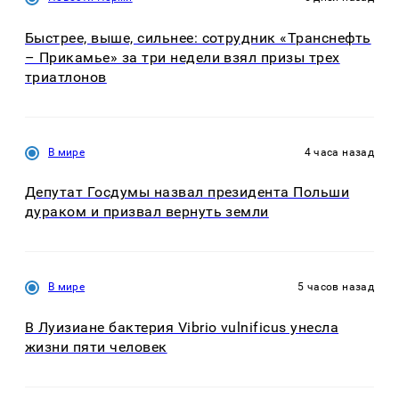
Быстрее, выше, сильнее: сотрудник «Транснефть
– Прикамье» за три недели взял призы трех
триатлонов
В мире
4 часа назад
Депутат Госдумы назвал президента Польши
дураком и призвал вернуть земли
В мире
5 часов назад
В Луизиане бактерия Vibrio vulnificus унесла
жизни пяти человек