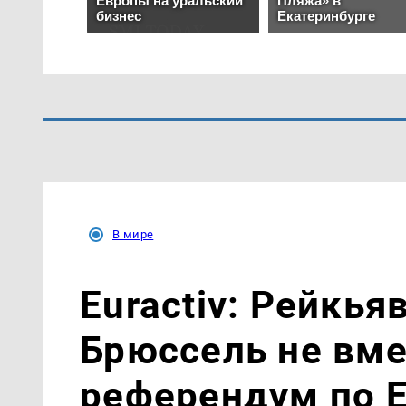
В мире
Euractiv: Рейкья
Брюссель не вм
референдум по 