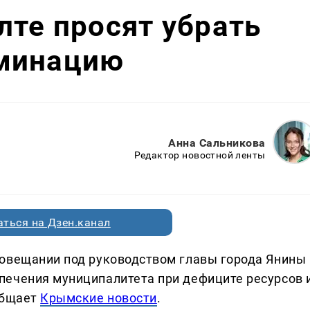
лте просят убрать
минацию
Анна Сальникова
Редактор новостной ленты
ться на Дзен.канал
совещании под руководством главы города Янины
печения муниципалитета при дефиците ресурсов 
общает
Крымские новости
.