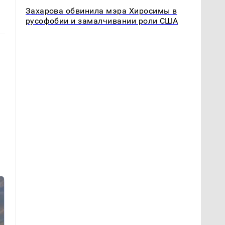
Захарова обвинила мэра Хиросимы в
русофобии и замалчивании роли США