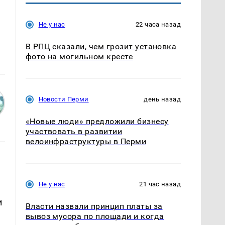
Не у нас
22 часа назад
В РПЦ сказали, чем грозит установка
фото на могильном кресте
Новости Перми
день назад
«Новые люди» предложили бизнесу
участвовать в развитии
велоинфраструктуры в Перми
Не у нас
21 час назад
и
Власти назвали принцип платы за
вывоз мусора по площади и когда