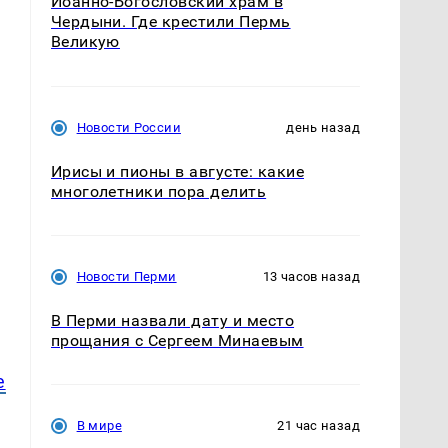
Иоанно-Богословский храм в
Чердыни. Где крестили Пермь
Великую
Новости России
день назад
Ирисы и пионы в августе: какие
многолетники пора делить
Новости Перми
13 часов назад
В Перми назвали дату и место
прощания с Сергеем Минаевым
е
В мире
21 час назад