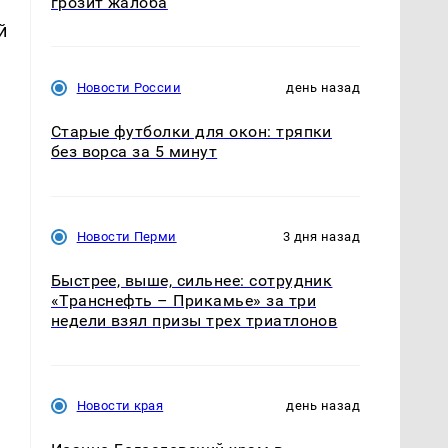
грозит жалоба
й
Новости России
день назад
Старые футболки для окон: тряпки
без ворса за 5 минут
Новости Перми
3 дня назад
Быстрее, выше, сильнее: сотрудник
«Транснефть – Прикамье» за три
недели взял призы трех триатлонов
Новости края
день назад
ь