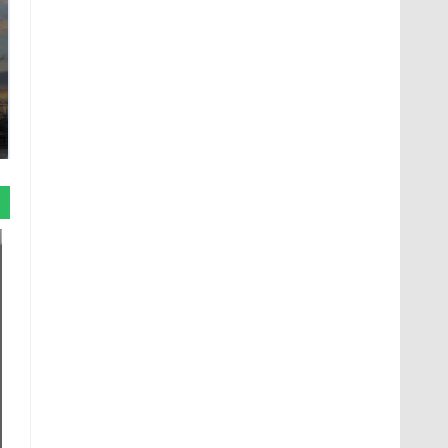
СМИ: В Химках на
полицейскую
В магазинах России
машину напали и
ажиотаж из-за этого
подожгли.
продукта: что купить?