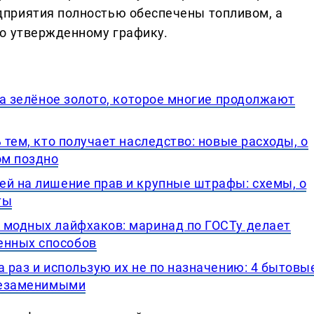
приятия полностью обеспечены топливом, а
о утвержденному графику.
, а зелёное золото, которое многие продолжают
 тем, кто получает наследство: новые расходы, о
ом поздно
ей на лишение прав и крупные штрафы: схемы, о
ты
 модных лайфхаков: маринад по ГОСТу делает
енных способов
а раз и использую их не по назначению: 4 бытовы
 незаменимыми