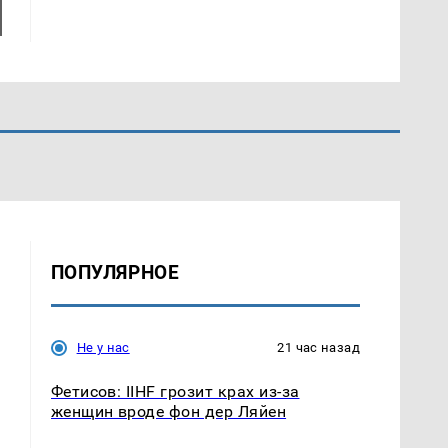
ПОПУЛЯРНОЕ
Не у нас
21 час назад
Фетисов: IIHF грозит крах из-за
женщин вроде фон дер Ляйен