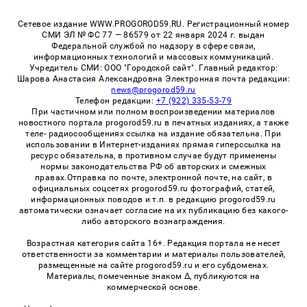
Сетевое издание WWW.PROGOROD59.RU. Регистрационный номер
СМИ ЭЛ № ФС 77 — 86579 от 22 января 2024 г. выдан
Федеральной службой по надзору в сфере связи,
информационных технологий и массовых коммуникаций.
Учредитель СМИ: ООО "Городской сайт". Главный редактор:
Шарова Анастасия Александровна Электронная почта редакции:
news@progorod59.ru
Телефон редакции:
+7 (922) 335-53-79
При частичном или полном воспроизведении материалов
новостного портала progorod59.ru в печатных изданиях, а также
теле- радиосообщениях ссылка на издание обязательна. При
использовании в Интернет-изданиях прямая гиперссылка на
ресурс обязательна, в противном случае будут применены
нормы законодательства РФ об авторских и смежных
правах.Отправка по почте, электронной почте, на сайт, в
официальных соцсетях progorod59.ru фотографий, статей,
информационных поводов и т.п. в редакцию progorod59.ru
автоматически означает согласие на их публикацию без какого-
либо авторского вознаграждения.
Возрастная категория сайта 16+. Редакция портала не несет
ответственности за комментарии и материалы пользователей,
размещенные на сайте progorod59.ru и его субдоменах.
Материалы, помеченные знаком Δ, публикуются на
коммерческой основе.