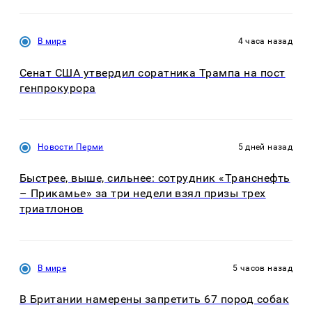
В мире
4 часа назад
Сенат США утвердил соратника Трампа на пост
генпрокурора
Новости Перми
5 дней назад
Быстрее, выше, сильнее: сотрудник «Транснефть
– Прикамье» за три недели взял призы трех
триатлонов
В мире
5 часов назад
В Британии намерены запретить 67 пород собак