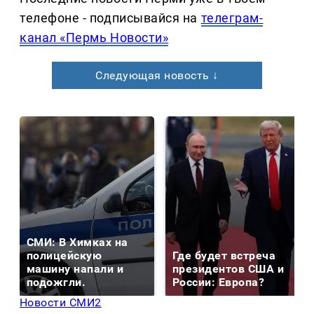
телефоне - подписывайся на
телеграм-
канал «Пермь Новости»
Следующая новость ↓
СМИ: В Химках на
полицейскую
Где будет встреча
машину напали и
президентов США и
подожгли.
России: Европа?
Новости СМИ2