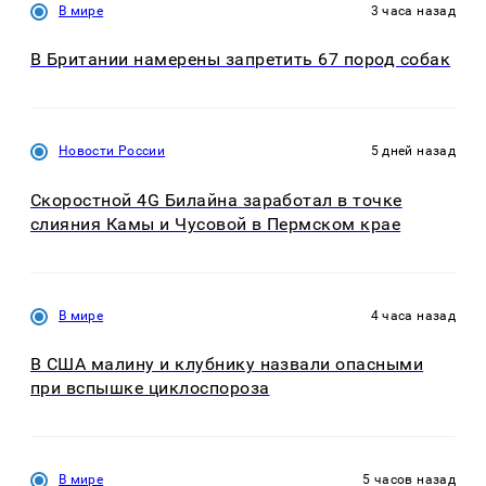
В мире
3 часа назад
В Британии намерены запретить 67 пород собак
Новости России
5 дней назад
Скоростной 4G Билайна заработал в точке
слияния Камы и Чусовой в Пермском крае
В мире
4 часа назад
В США малину и клубнику назвали опасными
при вспышке циклоспороза
В мире
5 часов назад