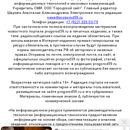
информационных технологий и массовых коммуникаций.
Учредитель СМИ: ООО "Городской сайт". Главный редактор:
Шарова Анастасия Александровна Электронная почта редакции:
news@progorod59.ru
Телефон редакции:
+7 (922) 335-53-79
При частичном или полном воспроизведении материалов
новостного портала progorod59.ru в печатных изданиях, а также
теле- радиосообщениях ссылка на издание обязательна. При
использовании в Интернет-изданиях прямая гиперссылка на
ресурс обязательна, в противном случае будут применены
нормы законодательства РФ об авторских и смежных
правах.Отправка по почте, электронной почте, на сайт, в
официальных соцсетях progorod59.ru фотографий, статей,
информационных поводов и т.п. в редакцию progorod59.ru
автоматически означает согласие на их публикацию без какого-
либо авторского вознаграждения.
Возрастная категория сайта 16+. Редакция портала не несет
ответственности за комментарии и материалы пользователей,
размещенные на сайте progorod59.ru и его субдоменах.
Материалы, помеченные знаком Δ, публикуются на
коммерческой основе.
«На информационном ресурсе применяются рекомендательные
технологии (информационные технологии предоставления
информации на основе сбора, систематизации и анализа
сведений, относящихся к предпочтениям пользователей сети
i
«Интернет», находящихся на территории Российской