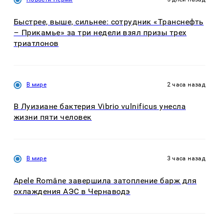
Быстрее, выше, сильнее: сотрудник «Транснефть
– Прикамье» за три недели взял призы трех
триатлонов
В мире
2 часа назад
В Луизиане бактерия Vibrio vulnificus унесла
жизни пяти человек
В мире
3 часа назад
Apele Române завершила затопление барж для
охлаждения АЭС в Чернаводэ