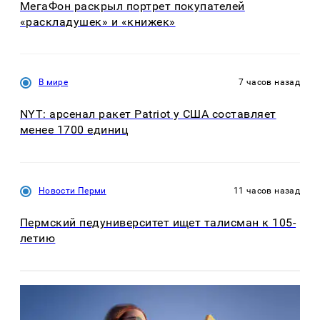
МегаФон раскрыл портрет покупателей
«раскладушек» и «книжек»
В мире
7 часов назад
NYT: арсенал ракет Patriot у США составляет
менее 1700 единиц
Новости Перми
11 часов назад
Пермский педуниверситет ищет талисман к 105-
летию