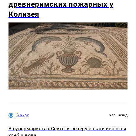
древнеримских пожарных у
Колизея
В мире
час назад
В супермаркетах Сеуты к вечеру заканчиваются
хлеб и вода