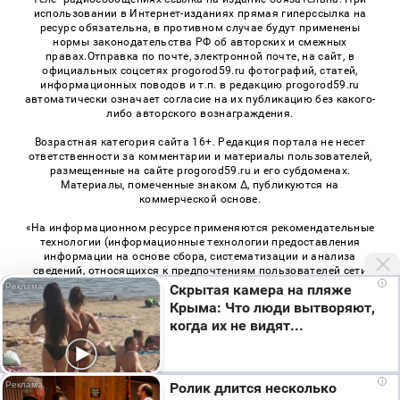
использовании в Интернет-изданиях прямая гиперссылка на
ресурс обязательна, в противном случае будут применены
нормы законодательства РФ об авторских и смежных
правах.Отправка по почте, электронной почте, на сайт, в
официальных соцсетях progorod59.ru фотографий, статей,
информационных поводов и т.п. в редакцию progorod59.ru
автоматически означает согласие на их публикацию без какого-
либо авторского вознаграждения.
Возрастная категория сайта 16+. Редакция портала не несет
ответственности за комментарии и материалы пользователей,
размещенные на сайте progorod59.ru и его субдоменах.
Материалы, помеченные знаком Δ, публикуются на
коммерческой основе.
«На информационном ресурсе применяются рекомендательные
технологии (информационные технологии предоставления
информации на основе сбора, систематизации и анализа
сведений, относящихся к предпочтениям пользователей сети
i
«Интернет», находящихся на территории Российской
Скрытая камера на пляже
Федерации)». Правила применения рекомендательных
Крыма: Что люди вытворяют,
технологий в виджетах рекламно-обменной сети
«СМИ2» (PDF)
,
когда их не видят...
«Sparrow» (PDF)
i
Ролик длится несколько
© 2026 «Про Город Пермь» | Все права защищены