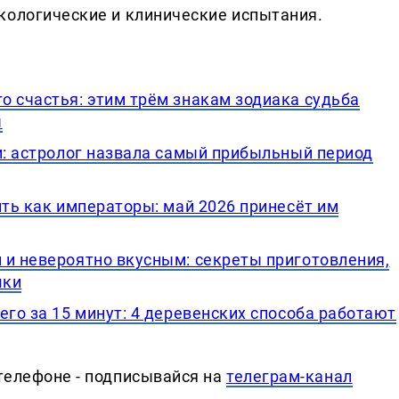
кологические и клинические испытания.
о счастья: этим трём знакам зодиака судьба
ы
и: астролог назвала самый прибыльный период
ить как императоры: май 2026 принесёт им
 и невероятно вкусным: секреты приготовления,
шки
его за 15 минут: 4 деревенских способа работают
телефоне - подписывайся на
телеграм-канал