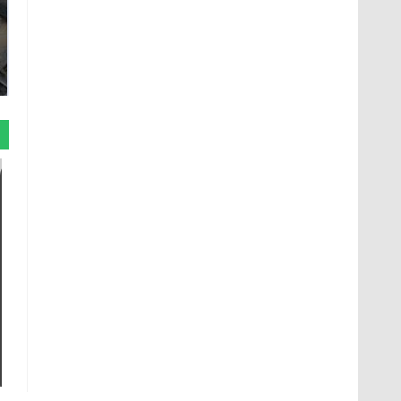
На Урале из казны
Не ешьте эту
были украдены 18
готовую еду из
миллионов рублей
магазина: список