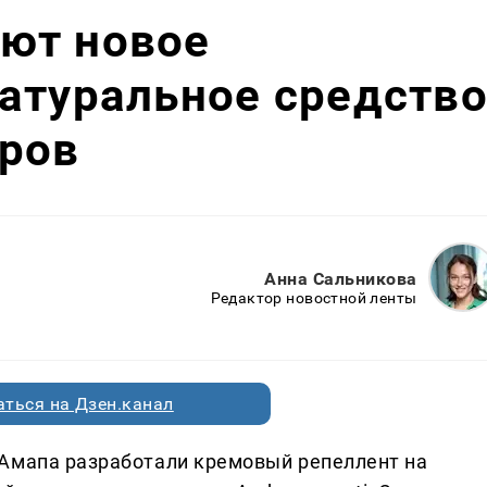
ют новое
атуральное средств
аров
Анна Сальникова
Редактор новостной ленты
ться на Дзен.канал
 Амапа разработали кремовый репеллент на