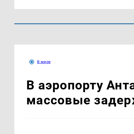
В мире
В аэропорту Ант
массовые задер