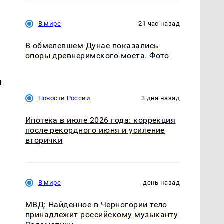
В мире
21 час назад
В обмелевшем Дунае показались
опоры древнеримского моста. Фото
ы
Новости России
3 дня назад
Ипотека в июле 2026 года: коррекция
после рекордного июня и усиление
вторички
В мире
день назад
МВД: Найденное в Черногории тело
принадлежит российскому музыканту