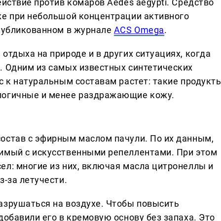
ействие против комаров Aedes aegypti. Средство
же при небольшой концентрации активного
опубликованном в журнале
ACS Omega
.
отдыха на природе и в других ситуациях, когда
. Одним из самых известных синтетических
с к натуральным составам растет: такие продукт
логичные и менее раздражающие кожу.
остав с эфирным маслом пачули. По их данным,
вимый с искусственными репеллентами. При этом
ел: многие из них, включая масла цитронеллы и
з-за летучести.
азрушаться на воздухе. Чтобы повысить
добавили его в кремовую основу без запаха. Это