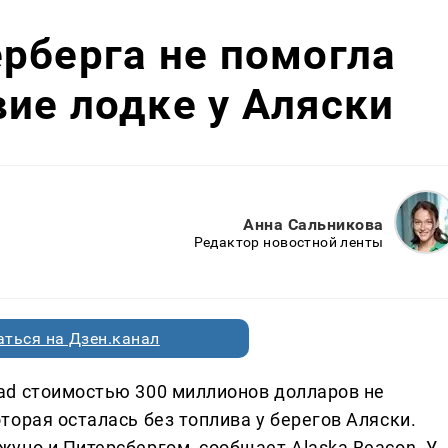
рберга не помогла
ие лодке у Аляски
Анна Сальникова
Редактор новостной ленты
ться на Дзен.канал
ad стоимостью 300 миллионов долларов не
орая осталась без топлива у берегов Аляски.
уно и Питерсбергом, сообщает Alaska Beacon. У