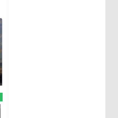
СМИ: В Химках на
полицейскую
В магазинах России
машину напали и
ажиотаж из-за этого
подожгли.
продукта: что купить?