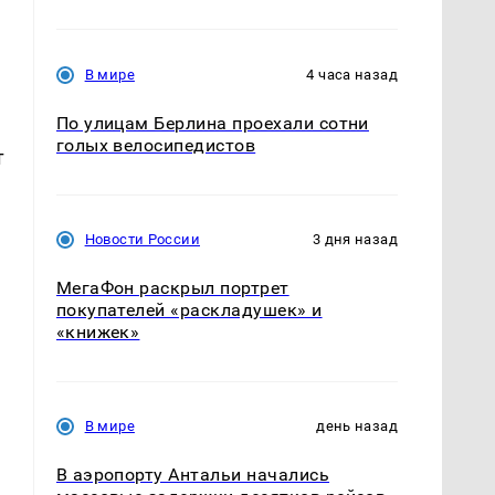
В мире
4 часа назад
По улицам Берлина проехали сотни
голых велосипедистов
т
Новости России
3 дня назад
МегаФон раскрыл портрет
покупателей «раскладушек» и
«книжек»
В мире
день назад
В аэропорту Антальи начались