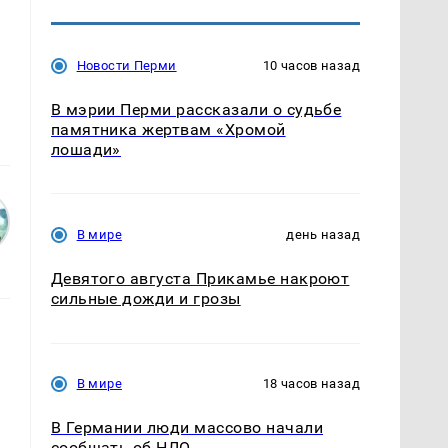
Новости Перми
10 часов назад
В мэрии Перми рассказали о судьбе
памятника жертвам «Хромой
лошади»
В мире
день назад
Девятого августа Прикамье накроют
сильные дожди и грозы
В мире
18 часов назад
В Германии люди массово начали
сообщать об НЛО