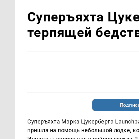
Суперъяхта Цуке
терпящей бедств
Подписа
Суперъяхта Марка Цукерберга Launchp
пришла на помощь небольшой лодке, кот
Инцидент произошел в районе между Дж