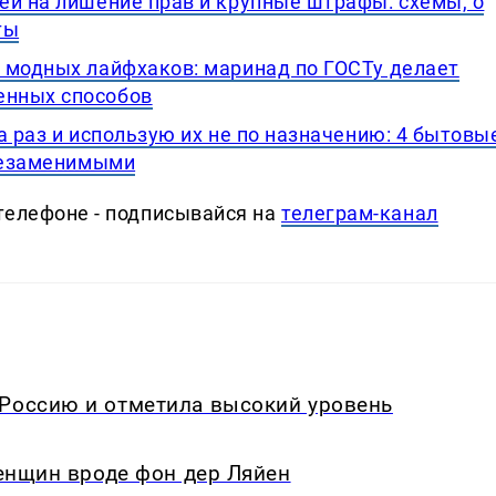
ей на лишение прав и крупные штрафы: схемы, о
ты
 модных лайфхаков: маринад по ГОСТу делает
енных способов
а раз и использую их не по назначению: 4 бытовы
 незаменимыми
телефоне - подписывайся на
телеграм-канал
 Россию и отметила высокий уровень
женщин вроде фон дер Ляйен