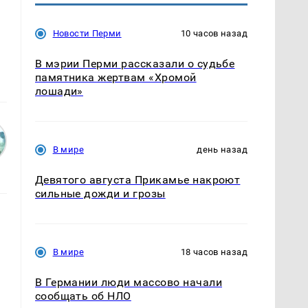
Новости Перми
10 часов назад
В мэрии Перми рассказали о судьбе
памятника жертвам «Хромой
лошади»
В мире
день назад
Девятого августа Прикамье накроют
сильные дожди и грозы
В мире
18 часов назад
В Германии люди массово начали
сообщать об НЛО