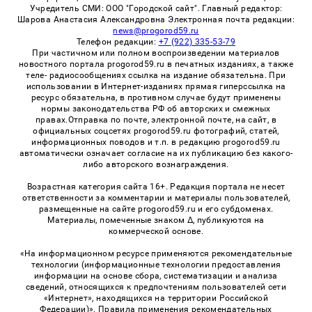
Учредитель СМИ: ООО "Городской сайт". Главный редактор:
Шарова Анастасия Александровна Электронная почта редакции:
news@progorod59.ru
Телефон редакции:
+7 (922) 335-53-79
При частичном или полном воспроизведении материалов
новостного портала progorod59.ru в печатных изданиях, а также
теле- радиосообщениях ссылка на издание обязательна. При
использовании в Интернет-изданиях прямая гиперссылка на
ресурс обязательна, в противном случае будут применены
нормы законодательства РФ об авторских и смежных
правах.Отправка по почте, электронной почте, на сайт, в
официальных соцсетях progorod59.ru фотографий, статей,
информационных поводов и т.п. в редакцию progorod59.ru
автоматически означает согласие на их публикацию без какого-
либо авторского вознаграждения.
Возрастная категория сайта 16+. Редакция портала не несет
ответственности за комментарии и материалы пользователей,
размещенные на сайте progorod59.ru и его субдоменах.
Материалы, помеченные знаком Δ, публикуются на
коммерческой основе.
«На информационном ресурсе применяются рекомендательные
технологии (информационные технологии предоставления
информации на основе сбора, систематизации и анализа
сведений, относящихся к предпочтениям пользователей сети
«Интернет», находящихся на территории Российской
Федерации)». Правила применения рекомендательных