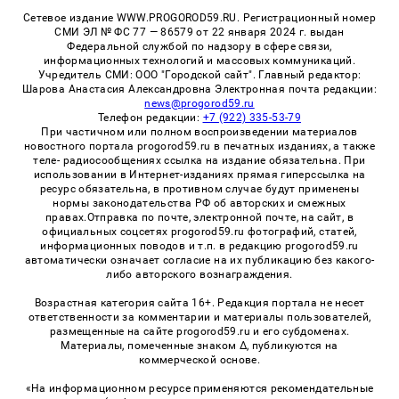
Сетевое издание WWW.PROGOROD59.RU. Регистрационный номер
СМИ ЭЛ № ФС 77 — 86579 от 22 января 2024 г. выдан
Федеральной службой по надзору в сфере связи,
информационных технологий и массовых коммуникаций.
Учредитель СМИ: ООО "Городской сайт". Главный редактор:
Шарова Анастасия Александровна Электронная почта редакции:
news@progorod59.ru
Телефон редакции:
+7 (922) 335-53-79
При частичном или полном воспроизведении материалов
новостного портала progorod59.ru в печатных изданиях, а также
теле- радиосообщениях ссылка на издание обязательна. При
использовании в Интернет-изданиях прямая гиперссылка на
ресурс обязательна, в противном случае будут применены
нормы законодательства РФ об авторских и смежных
правах.Отправка по почте, электронной почте, на сайт, в
официальных соцсетях progorod59.ru фотографий, статей,
информационных поводов и т.п. в редакцию progorod59.ru
автоматически означает согласие на их публикацию без какого-
либо авторского вознаграждения.
Возрастная категория сайта 16+. Редакция портала не несет
ответственности за комментарии и материалы пользователей,
размещенные на сайте progorod59.ru и его субдоменах.
Материалы, помеченные знаком Δ, публикуются на
коммерческой основе.
«На информационном ресурсе применяются рекомендательные