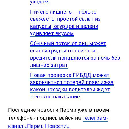
уходом
Ничего лишнего — только
свежесть: простой салат из
капусты, огурцов и зелени
удивляет вкусом
Обычный лоток от яиц может
спасти грядки от слизней:
вредители попадаются за ночь без
лишних затрат
Новая проверка ГИБДД может
закончиться потерей прав: из-за
какой находки водителей ждет
жесткое наказание
Последние новости Перми уже в твоем
телефоне - подписывайся на
телеграм-
канал «Пермь Новости»