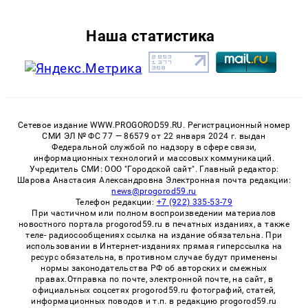
Наша статистика
Сетевое издание WWW.PROGOROD59.RU. Регистрационный номер
СМИ ЭЛ № ФС 77 — 86579 от 22 января 2024 г. выдан
Федеральной службой по надзору в сфере связи,
информационных технологий и массовых коммуникаций.
Учредитель СМИ: ООО "Городской сайт". Главный редактор:
Шарова Анастасия Александровна Электронная почта редакции:
news@progorod59.ru
Телефон редакции:
+7 (922) 335-53-79
При частичном или полном воспроизведении материалов
новостного портала progorod59.ru в печатных изданиях, а также
теле- радиосообщениях ссылка на издание обязательна. При
использовании в Интернет-изданиях прямая гиперссылка на
ресурс обязательна, в противном случае будут применены
нормы законодательства РФ об авторских и смежных
правах.Отправка по почте, электронной почте, на сайт, в
официальных соцсетях progorod59.ru фотографий, статей,
информационных поводов и т.п. в редакцию progorod59.ru