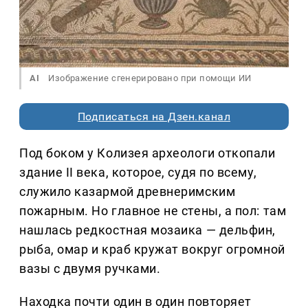
AI
Изображение сгенерировано при помощи ИИ
Подписаться на Дзен.канал
Под боком у Колизея археологи откопали
здание II века, которое, судя по всему,
служило казармой древнеримским
пожарным. Но главное не стены, а пол: там
нашлась редкостная мозаика — дельфин,
рыба, омар и краб кружат вокруг огромной
вазы с двумя ручками.
Находка почти один в один повторяет