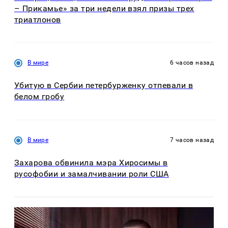
– Прикамье» за три недели взял призы трех
триатлонов
В мире
6 часов назад
Убитую в Сербии петербурженку отпевали в
белом гробу
В мире
7 часов назад
Захарова обвинила мэра Хиросимы в
русофобии и замалчивании роли США