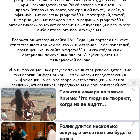
нормы законодательства РФ об авторских и смежных
правах.Отправка по почте, электронной почте, на сайт, в
официальных соцсетях progorod59.ru фотографий, статей,
информационных поводов и т.п. в редакцию progorod59.ru
автоматически означает согласие на их публикацию без какого-
либо авторского вознаграждения.
Возрастная категория сайта 16+. Редакция портала не несет
ответственности за комментарии и материалы пользователей,
размещенные на сайте progorod59.ru и его субдоменах.
Материалы, помеченные знаком Δ, публикуются на
коммерческой основе.
«На информационном ресурсе применяются рекомендательные
технологии (информационные технологии предоставления
информации на основе сбора, систематизации и анализа
сведений, относящихся к предпочтениям пользователей сети
i
«Интернет», находящихся на территории Российской
Скрытая камера на пляже
Федерации)». Правила применения рекомендательных
Крыма: Что люди вытворяют,
технологий в виджетах рекламно-обменной сети
«СМИ2» (PDF)
,
когда их не видят...
«Sparrow» (PDF)
i
Ролик длится несколько
© 2026 «Про Город Пермь» | Все права защищены
секунд, а смеяться вы будете
Возрастная категория сайта 16+
долго