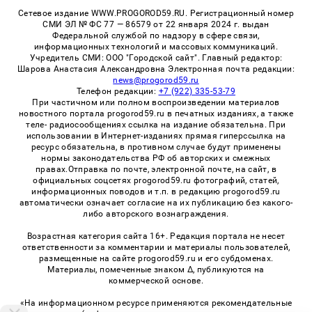
Сетевое издание WWW.PROGOROD59.RU. Регистрационный номер
СМИ ЭЛ № ФС 77 — 86579 от 22 января 2024 г. выдан
Федеральной службой по надзору в сфере связи,
информационных технологий и массовых коммуникаций.
Учредитель СМИ: ООО "Городской сайт". Главный редактор:
Шарова Анастасия Александровна Электронная почта редакции:
news@progorod59.ru
Телефон редакции:
+7 (922) 335-53-79
При частичном или полном воспроизведении материалов
новостного портала progorod59.ru в печатных изданиях, а также
теле- радиосообщениях ссылка на издание обязательна. При
использовании в Интернет-изданиях прямая гиперссылка на
ресурс обязательна, в противном случае будут применены
нормы законодательства РФ об авторских и смежных
правах.Отправка по почте, электронной почте, на сайт, в
официальных соцсетях progorod59.ru фотографий, статей,
информационных поводов и т.п. в редакцию progorod59.ru
автоматически означает согласие на их публикацию без какого-
либо авторского вознаграждения.
Возрастная категория сайта 16+. Редакция портала не несет
ответственности за комментарии и материалы пользователей,
размещенные на сайте progorod59.ru и его субдоменах.
Материалы, помеченные знаком Δ, публикуются на
коммерческой основе.
«На информационном ресурсе применяются рекомендательные