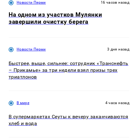
Новости Перми
16 часов назад
На одном из участков Мулянки
завершили очистку берега
Новости Перми
3 дня назад
Быстрее, выше, сильнее: сотрудник «Транснефть
– Прикамье» за три недели взял призы трех
триатлонов
В мире
4 часа назад
В супермаркетах Сеуты к вечеру заканчиваются
хлеб и вода