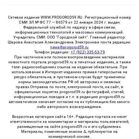
Сетевое издание WWW.PROGOROD59.RU. Регистрационный номер
СМИ ЭЛ № ФС 77 — 86579 от 22 января 2024 г. выдан
Федеральной службой по надзору в сфере связи,
информационных технологий и массовых коммуникаций.
Учредитель СМИ: ООО "Городской сайт". Главный редактор:
Шарова Анастасия Александровна Электронная почта редакции:
news@progorod59.ru
Телефон редакции:
+7 (922) 335-53-79
При частичном или полном воспроизведении материалов
новостного портала progorod59.ru в печатных изданиях, а также
теле- радиосообщениях ссылка на издание обязательна. При
использовании в Интернет-изданиях прямая гиперссылка на
ресурс обязательна, в противном случае будут применены
нормы законодательства РФ об авторских и смежных
правах.Отправка по почте, электронной почте, на сайт, в
официальных соцсетях progorod59.ru фотографий, статей,
информационных поводов и т.п. в редакцию progorod59.ru
автоматически означает согласие на их публикацию без какого-
либо авторского вознаграждения.
Возрастная категория сайта 16+. Редакция портала не несет
ответственности за комментарии и материалы пользователей,
размещенные на сайте progorod59.ru и его субдоменах.
Материалы, помеченные знаком Δ, публикуются на
коммерческой основе.