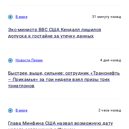
В мире
31 минуту назад
Экс-министр ВВС США Кендалл лишился
допуска к гостайне за утечку данных
Новости Перми
4 дня назад
Быстрее, выше, сильнее: сотрудник «Транснефть
– Прикамье» за три недели взял призы трех
триатлонов
В мире
2 часа назад
Глава Минфина США назвал возможную дату