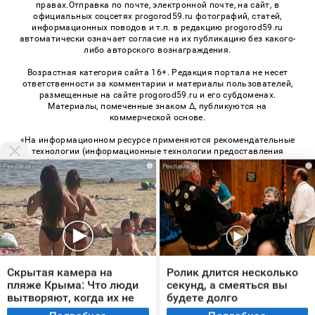
правах.Отправка по почте, электронной почте, на сайт, в
официальных соцсетях progorod59.ru фотографий, статей,
информационных поводов и т.п. в редакцию progorod59.ru
автоматически означает согласие на их публикацию без какого-
либо авторского вознаграждения.
Возрастная категория сайта 16+. Редакция портала не несет
ответственности за комментарии и материалы пользователей,
размещенные на сайте progorod59.ru и его субдоменах.
Материалы, помеченные знаком Δ, публикуются на
коммерческой основе.
«На информационном ресурсе применяются рекомендательные
технологии (информационные технологии предоставления
информации на основе сбора, систематизации и анализа
i
i
сведений, относящихся к предпочтениям пользователей сети
«Интернет», находящихся на территории Российской
Федерации)». Правила применения рекомендательных
технологий в виджетах рекламно-обменной сети
«СМИ2» (PDF)
,
«Sparrow» (PDF)
© 2026 «Про Город Пермь» | Все права защищены
Скрытая камера на
Ролик длится несколько
Возрастная категория сайта 16+
пляже Крыма: Что люди
секунд, а смеяться вы
вытворяют, когда их не
будете долго
Политика конфиденциальности
видят...