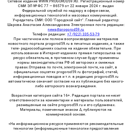
Сетевое издание WWW.PROGOROD59.RU. Регистрационный номер
СМИ ЭЛ № ФС 77 — 86579 от 22 января 2024 г. выдан
Федеральной службой по надзору в сфере связи,
информационных технологий и массовых коммуникаций.
Учредитель СМИ: ООО "Городской сайт". Главный редактор:
Шарова Анастасия Александровна Электронная почта редакции:
news@progorod59.ru
Телефон редакции:
+7 (922) 335-53-79
При частичном или полном воспроизведении материалов
новостного портала progorod59.ru в печатных изданиях, а также
теле- радиосообщениях ссылка на издание обязательна. При
использовании в Интернет-изданиях прямая гиперссылка на
ресурс обязательна, в противном случае будут применены
нормы законодательства РФ об авторских и смежных
правах.Отправка по почте, электронной почте, на сайт, в
официальных соцсетях progorod59.ru фотографий, статей,
информационных поводов и т.п. в редакцию progorod59.ru
автоматически означает согласие на их публикацию без какого-
либо авторского вознаграждения.
Возрастная категория сайта 16+. Редакция портала не несет
ответственности за комментарии и материалы пользователей,
размещенные на сайте progorod59.ru и его субдоменах.
Материалы, помеченные знаком Δ, публикуются на
коммерческой основе.
«На информационном ресурсе применяются рекомендательные
технологии (информационные технологии предоставления