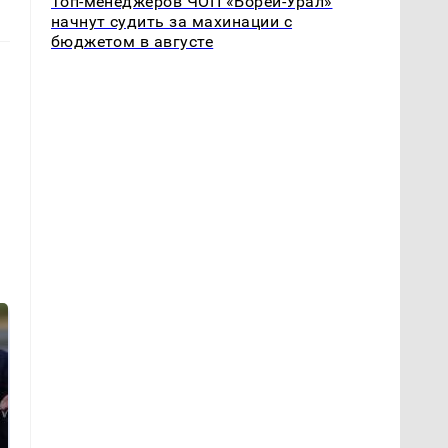
Топ-менеджеров ЧОП «Борей-Урал»
начнут судить за махинации с
бюджетом в августе