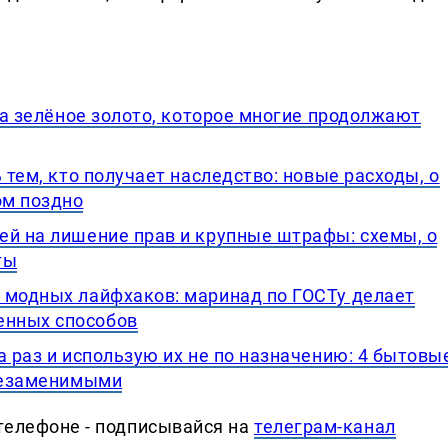
, а зелёное золото, которое многие продолжают
 тем, кто получает наследство: новые расходы, о
ом поздно
ей на лишение прав и крупные штрафы: схемы, о
ты
 модных лайфхаков: маринад по ГОСТу делает
енных способов
а раз и использую их не по назначению: 4 бытовы
 незаменимыми
телефоне - подписывайся на
телеграм-канал