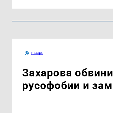
В мире
Захарова обвин
русофобии и за