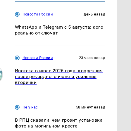
Новости России
день назад
WhatsApp и Telegram с 5 августа: кого
реально отключат
Новости России
23 часа назад
Ипотека в июле 2026 года: коррекция
после рекордного июня и усиление
вторички
Не у нас
58 минут назад
В РПЦ сказали, чем грозит установка
фото на могильном кресте