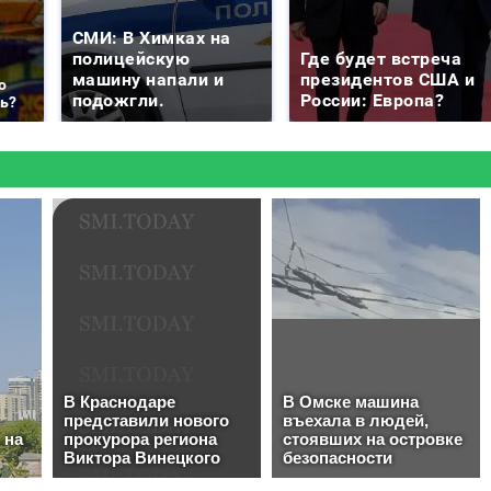
СМИ: В Химках на
полицейскую
Где будет встреча
машину напали и
президентов США и
о
подожгли.
России: Европа?
ть?