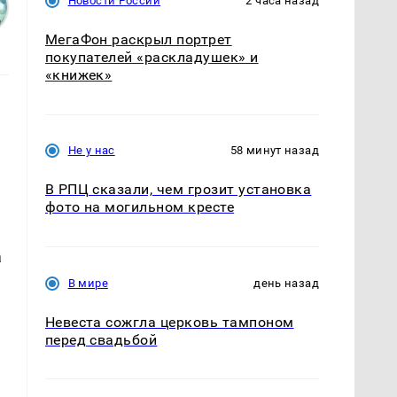
Новости России
2 часа назад
МегаФон раскрыл портрет
покупателей «раскладушек» и
«книжек»
Не у нас
58 минут назад
В РПЦ сказали, чем грозит установка
фото на могильном кресте
а
В мире
день назад
Невеста сожгла церковь тампоном
перед свадьбой