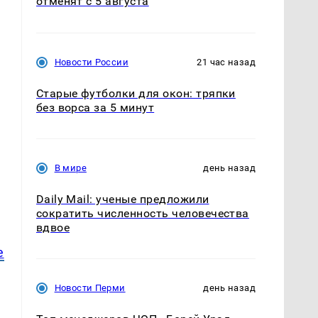
отменят с 5 августа
Новости России
21 час назад
Старые футболки для окон: тряпки
без ворса за 5 минут
В мире
день назад
Daily Mail: ученые предложили
сократить численность человечества
вдвое
е
Новости Перми
день назад