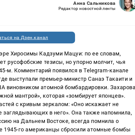
Анна Сальникова
Редактор новостной ленты
ться на Дзен.канал
эре Хиросимы Кадзуми Мацуи: по ее словам,
т русофобские тезисы, но упорно молчит, чья
945-м. Комментарий появился в Telegram-канале
 где выступали премьер-министр Санаэ Такаити и
США виновником атомной бомбардировки. Захаров
жной мантрой», которая «зомбирует японцев».
астей с кривым зеркалом: «Оно искажает не
ие заглядывающих в него». Она также напомнила,
ссию на Дальнем Востоке, всегда помнила о
те 1945-го американцы сбросили атомные бомбы