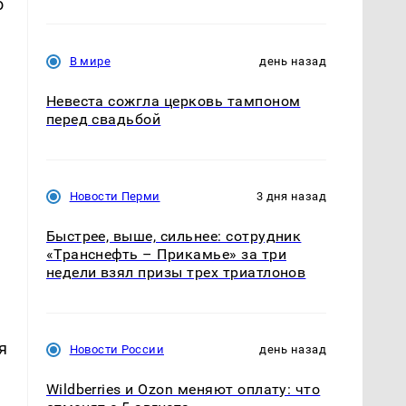
о
В мире
день назад
Невеста сожгла церковь тампоном
перед свадьбой
Новости Перми
3 дня назад
Быстрее, выше, сильнее: сотрудник
«Транснефть – Прикамье» за три
недели взял призы трех триатлонов
я
Новости России
день назад
Wildberries и Ozon меняют оплату: что