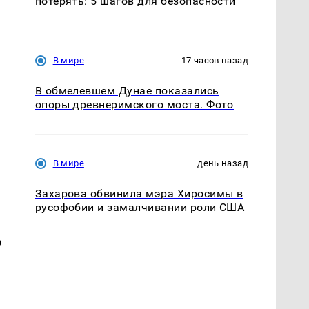
потерять: 5 шагов для безопасности
В мире
17 часов назад
В обмелевшем Дунае показались
опоры древнеримского моста. Фото
В мире
день назад
Захарова обвинила мэра Хиросимы в
русофобии и замалчивании роли США
о