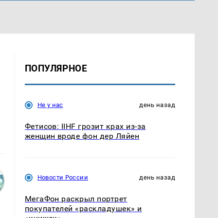
ПОПУЛЯРНОЕ
Не у нас
день назад
Фетисов: IIHF грозит крах из-за
женщин вроде фон дер Ляйен
Новости России
день назад
МегаФон раскрыл портрет
покупателей «раскладушек» и