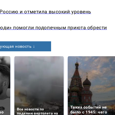
 Россию и отметила высокий уровень
люди» помогли подопечным приюта обрести
ующая новость ↓
Таких событий не
Все новости по
во
было с 1945: чего
падению вертолета на