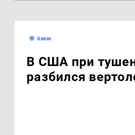
В мире
В США при туше
разбился вертол