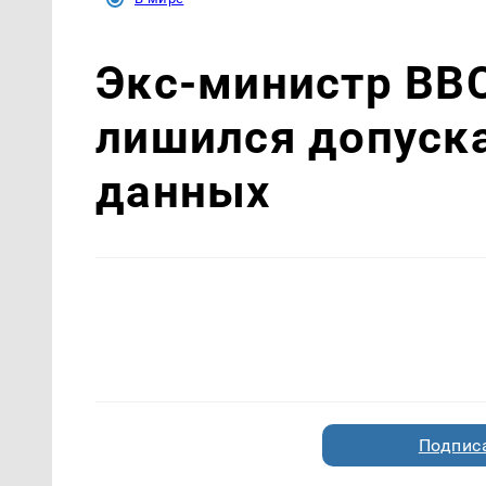
Экс-министр ВВ
лишился допуска
данных
Подписа