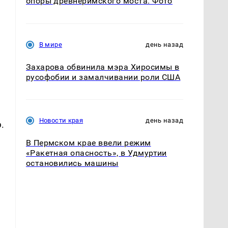
опоры древнеримского моста. Фото
В мире
день назад
Захарова обвинила мэра Хиросимы в
русофобии и замалчивании роли США
Новости края
день назад
.
В Пермском крае ввели режим
«Ракетная опасность», в Удмуртии
остановились машины