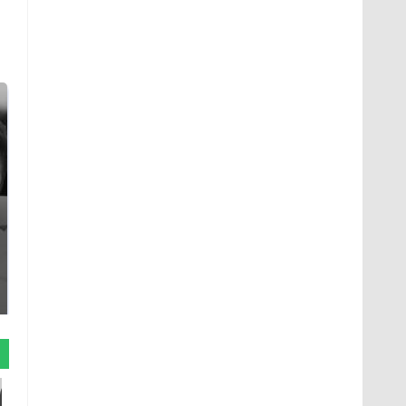
Таких событий не
Все новости по
было с 1945: чего
падению вертолета на
ждать всем нам?
Кавказе: читать здесь