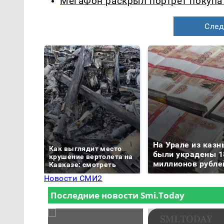
МегаФон раскрыл портрет покупа
След
На Урале из казн
Как выглядит место
были украдены 1
крушение вертолета на
миллионов рубле
Кавказе: смотреть
Новости СМИ2