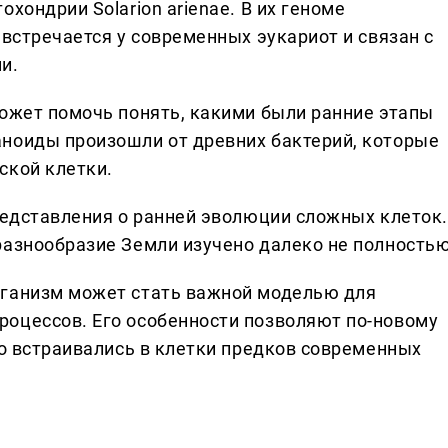
хондрии Solarion arienae. В их геноме
 встречается у современных эукариот и связан с
и.
может помочь понять, какими были ранние этапы
ноиды произошли от древних бактерий, которые
ской клетки.
представления о ранней эволюции сложных клеток.
разнообразие Земли изучено далеко не полностью
рганизм может стать важной моделью для
оцессов. Его особенности позволяют по-новому
то встраивались в клетки предков современных