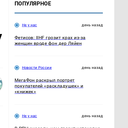
ПОПУЛЯРНОЕ
Не у нас
день назад
у
Фетисов: IIHF грозит крах из-за
женщин вроде фон дер Ляйен
Новости России
день назад
МегаФон раскрыл портрет
покупателей «раскладушек» и
«книжек»
Не у нас
день назад