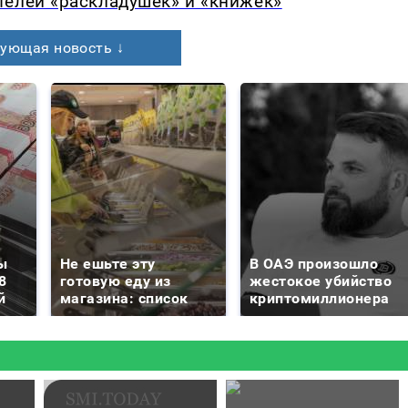
телей «раскладушек» и «книжек»
ующая новость ↓
ы
Не ешьте эту
В ОАЭ произошло
8
готовую еду из
жестокое убийство
й
магазина: список
криптомиллионера