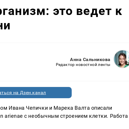
ганизм: это ведет к
ни
Анна Сальникова
Редактор новостной ленты
ться на Дзен.канал
ом Ивана Чепички и Марека Валта описали
n arienae с необычным строением клетки. Работа