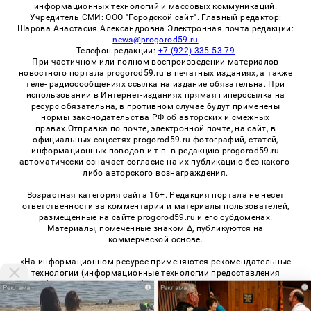
информационных технологий и массовых коммуникаций.
Учредитель СМИ: ООО "Городской сайт". Главный редактор:
Шарова Анастасия Александровна Электронная почта редакции:
news@progorod59.ru
Телефон редакции:
+7 (922) 335-53-79
При частичном или полном воспроизведении материалов
новостного портала progorod59.ru в печатных изданиях, а также
теле- радиосообщениях ссылка на издание обязательна. При
использовании в Интернет-изданиях прямая гиперссылка на
ресурс обязательна, в противном случае будут применены
нормы законодательства РФ об авторских и смежных
правах.Отправка по почте, электронной почте, на сайт, в
официальных соцсетях progorod59.ru фотографий, статей,
информационных поводов и т.п. в редакцию progorod59.ru
автоматически означает согласие на их публикацию без какого-
либо авторского вознаграждения.
Возрастная категория сайта 16+. Редакция портала не несет
ответственности за комментарии и материалы пользователей,
размещенные на сайте progorod59.ru и его субдоменах.
Материалы, помеченные знаком Δ, публикуются на
коммерческой основе.
«На информационном ресурсе применяются рекомендательные
технологии (информационные технологии предоставления
информации на основе сбора, систематизации и анализа
i
i
сведений, относящихся к предпочтениям пользователей сети
«Интернет», находящихся на территории Российской