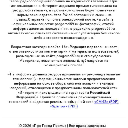
теле- радиосообщениях ссылка на издание обязательна. При
использовании в Интернет-изданиях прямая гиперссылка на
ресурс обязательна, в противном случае будут применены
нормы законодательства РФ об авторских и смежных
правах.Отправка по почте, электронной почте, на сайт, в
официальных соцсетях progorod59.ru фотографий, статей,
информационных поводов и т.п. в редакцию progorod59.ru
автоматически означает согласие на их публикацию без какого-
либо авторского вознаграждения.
Возрастная категория сайта 16+. Редакция портала не несет
ответственности за комментарии и материалы пользователей,
размещенные на сайте progorod59.ru и его субдоменах.
Материалы, помеченные знаком Δ, публикуются на
коммерческой основе.
«На информационном ресурсе применяются рекомендательные
технологии (информационные технологии предоставления
информации на основе сбора, систематизации и анализа
сведений, относящихся к предпочтениям пользователей сети
«Интернет», находящихся на территории Российской
Федерации)». Правила применения рекомендательных
технологий в виджетах рекламно-обменной сети
«СМИ2» (PDF)
,
«Sparrow» (PDF)
© 2026 «Про Город Пермь» | Все права защищены