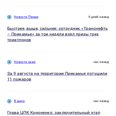
Новости Перми
6 дней назад
Быстрее, выше, сильнее: сотрудник «Транснефть
– Прикамье» за три недели взял призы трех
триатлонов
Новости края
час назад
За 9 августа на территории Прикамья потушили
11 пожаров
В мире
час назад
Глава ЦПК Кононенко: заключительный этап