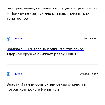
Быстрее, выше, сильнее: сотрудник «Транснефть
– Прикамье» за три недели взял призы трех
триатлонов
В мире
час назад
Замглавы Пентагона Колби: тактическое
ядерное оружие снижает разрушения
В мире
2 часа назад
Власти Италии объяснили отказ отменять
погранконтроль с Испанией