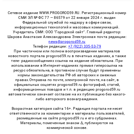
Сетевое издание WWW.PROGOROD59.RU. Регистрационный номер
СМИ ЭЛ № ФС 77 — 86579 от 22 января 2024 г. выдан
Федеральной службой по надзору в сфере связи,
информационных технологий и массовых коммуникаций.
Учредитель СМИ: ООО "Городской сайт". Главный редактор:
Шарова Анастасия Александровна Электронная почта редакции:
news@progorod59.ru
Телефон редакции:
+7 (922) 335-53-79
При частичном или полном воспроизведении материалов
новостного портала progorod59.ru в печатных изданиях, а также
теле- радиосообщениях ссылка на издание обязательна. При
использовании в Интернет-изданиях прямая гиперссылка на
ресурс обязательна, в противном случае будут применены
нормы законодательства РФ об авторских и смежных
правах.Отправка по почте, электронной почте, на сайт, в
официальных соцсетях progorod59.ru фотографий, статей,
информационных поводов и т.п. в редакцию progorod59.ru
автоматически означает согласие на их публикацию без какого-
либо авторского вознаграждения.
Возрастная категория сайта 16+. Редакция портала не несет
ответственности за комментарии и материалы пользователей,
размещенные на сайте progorod59.ru и его субдоменах.
Материалы, помеченные знаком Δ, публикуются на
коммерческой основе.