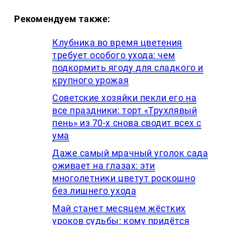
Рекомендуем также:
Клубника во время цветения
требует особого ухода: чем
подкормить ягоду для сладкого и
крупного урожая
Советские хозяйки пекли его на
все праздники: торт «Трухлявый
пень» из 70-х снова сводит всех с
ума
Даже самый мрачный уголок сада
оживает на глазах: эти
многолетники цветут роскошно
без лишнего ухода
Май станет месяцем жёстких
уроков судьбы: кому придётся