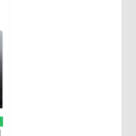
Таких событий не
В магазинах России
было с 1945: чего
ажиотаж из-за этого
ждать всем нам?
продукта: что купить?