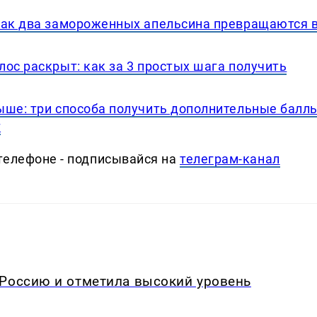
как два замороженных апельсина превращаются 
ос раскрыт: как за 3 простых шага получить
ыше: три способа получить дополнительные баллы
т
телефоне - подписывайся на
телеграм-канал
 Россию и отметила высокий уровень