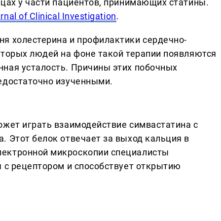
шцах у части пациентов, принимающих статины.
rnal of Clinical Investigation
.
я холестерина и профилактики сердечно-
оторых людей на фоне такой терапии появляются
ная усталость. Причины этих побочных
едостаточно изученными.
ожет играть взаимодействие симвастатина с
. Этот белок отвечает за выход кальция в
лектронной микроскопии специалисты
я с рецептором и способствует открытию