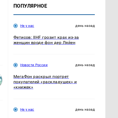
ПОПУЛЯРНОЕ
Не у нас
день назад
Фетисов: IIHF грозит крах из-за
женщин вроде фон дер Ляйен
Новости России
день назад
МегаФон раскрыл портрет
покупателей «раскладушек» и
«книжек»
Не у нас
день назад