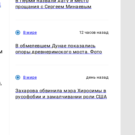
В Перми назвали дату и место
я
прощания с Сергеем Минаевым
В мире
12 часов назад
В обмелевшем Дунае показались
м
опоры древнеримского моста. Фото
В мире
день назад
,
Захарова обвинила мэра Хиросимы в
русофобии и замалчивании роли США