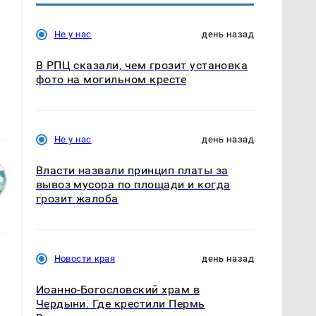
Не у нас
день назад
В РПЦ сказали, чем грозит установка
фото на могильном кресте
Не у нас
день назад
Власти назвали принцип платы за
вывоз мусора по площади и когда
грозит жалоба
Новости края
день назад
Иоанно-Богословский храм в
Чердыни. Где крестили Пермь