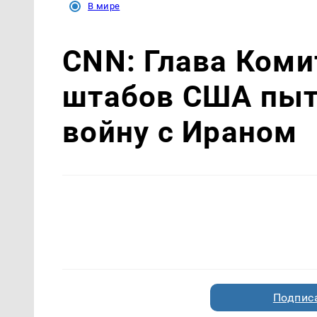
В мире
CNN: Глава Коми
штабов США пыт
войну с Ираном
Подписа