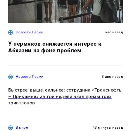
Новости Перми
час назад
У пермяков снижается интерес к
Абхазии на фоне проблем
Новости Перми
3 дня назад
Быстрее, выше, сильнее: сотрудник «Транснефть
– Прикамье» за три недели взял призы трех
триатлонов
В мире
43 минуты назад