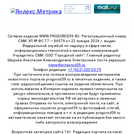
Сетевое издание WWW.PROGOROD59.RU. Регистрационный номер
СМИ ЭЛ № ФС 77 — 86579 от 22 января 2024 г. выдан
Федеральной службой по надзору в сфере связи,
информационных технологий и массовых коммуникаций.
Учредитель СМИ: ООО "Городской сайт". Главный редактор:
Шарова Анастасия Александровна Электронная почта редакции:
news@progorod59.ru
Телефон редакции:
+7 (922) 335-53-79
При частичном или полном воспроизведении материалов
новостного портала progorod59.ru в печатных изданиях, а также
теле- радиосообщениях ссылка на издание обязательна. При
использовании в Интернет-изданиях прямая гиперссылка на
ресурс обязательна, в противном случае будут применены
нормы законодательства РФ об авторских и смежных
правах.Отправка по почте, электронной почте, на сайт, в
официальных соцсетях progorod59.ru фотографий, статей,
информационных поводов и т.п. в редакцию progorod59.ru
автоматически означает согласие на их публикацию без какого-
либо авторского вознаграждения.
Возрастная категория сайта 16+. Редакция портала не несет