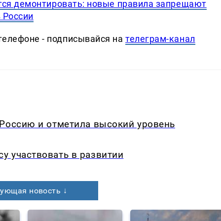
ся демонтировать: новые правила запрещают
 России
телефоне - подписывайся на
телеграм-канал
 Россию и отметила высокий уровень
у участвовать в развитии
ующая новость ↓