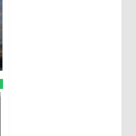
СМИ: В Химках на
полицейскую
В магазинах России
машину напали и
ажиотаж из-за этого
подожгли.
продукта: что купить?