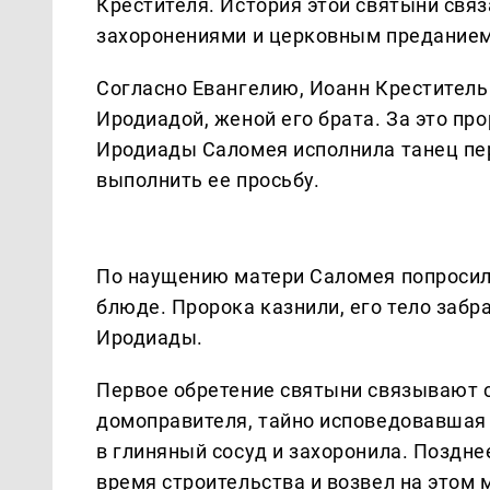
Крестителя. История этой святыни свя
захоронениями и церковным предание
Согласно Евангелию, Иоанн Креститель
Иродиадой, женой его брата. За это пр
Иродиады Саломея исполнила танец пе
выполнить ее просьбу.
По наущению матери Саломея попросила
блюде. Пророка казнили, его тело забра
Иродиады.
Первое обретение святыни связывают с
домоправителя, тайно исповедовавшая х
в глиняный сосуд и захоронила. Поздн
время строительства и возвел на этом 