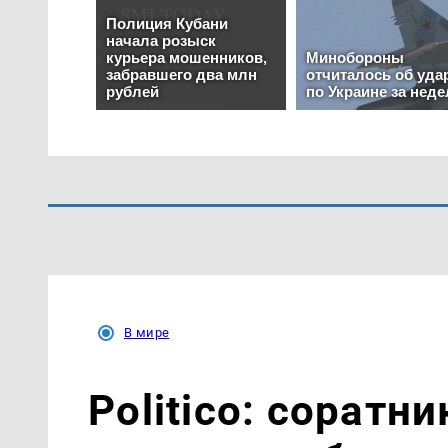
В мире
Politico: соратн