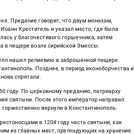
ке. Предание говорит, что двум монахам,
Иоанн Креститель и указал место, где была
лась у благочестивого горшечника, затем
та в пещере возле сирийской Эмессы.
келл нашел реликвию в заброшенной пещере.
тантинополь. Позднее, в период иконоборчества и
снова спрятали.
50 году. По церковному преданию, патриарху
ия святыни. После этого император направил
 торжественно вернули в Константинополь.
рестоносцами в 1204 году часть святыни, как
дним из главных мест, претендующих на хранение