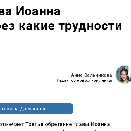
ава Иоанна
рез какие трудности
Анна Сальникова
Редактор новостной ленты
ться на Дзен.канал
отмечает Третье обретение главы Иоанна