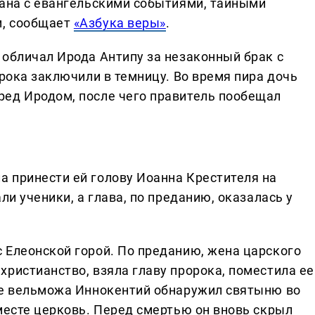
зана с евангельскими событиями, тайными
м, сообщает
«Азбука веры»
.
 обличал Ирода Антипу за незаконный брак с
орока заключили в темницу. Во время пира дочь
ред Иродом, после чего правитель пообещал
 принести ей голову Иоанна Крестителя на
ли ученики, а глава, по преданию, оказалась у
 Елеонской горой. По преданию, жена царского
ристианство, взяла главу пророка, поместила ее
ее вельможа Иннокентий обнаружил святыню во
месте церковь. Перед смертью он вновь скрыл