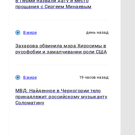
В Перми назвали дату и место
прощания с Сергеем Минаевым
В мире
день назад
Захарова обвинила мэра Хиросимы в
русофобии и замалчивании роли США
В мире
19 часов назад
МВД: Найденное в Черногории тело
принадлежит российскому музыканту
Соломатину