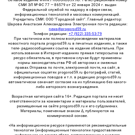
СМИ ЭЛ № ФС 77 — 86579 от 22 января 2024 г. выдан
Федеральной службой по надзору в сфере связи,
информационных технологий и массовых коммуникаций.
Учредитель СМИ: ООО "Городской сайт". Главный редактор:
Шарова Анастасия Александровна Электронная почта редакции:
news@progorod59.ru
Телефон редакции:
+7 (922) 335-53-79
При частичном или полном воспроизведении материалов
новостного портала progorod59.ru в печатных изданиях, а также
теле- радиосообщениях ссылка на издание обязательна. При
использовании в Интернет-изданиях прямая гиперссылка на
ресурс обязательна, в противном случае будут применены
нормы законодательства РФ об авторских и смежных
правах.Отправка по почте, электронной почте, на сайт, в
официальных соцсетях progorod59.ru фотографий, статей,
информационных поводов и т.п. в редакцию progorod59.ru
автоматически означает согласие на их публикацию без какого-
либо авторского вознаграждения.
Возрастная категория сайта 16+. Редакция портала не несет
ответственности за комментарии и материалы пользователей,
размещенные на сайте progorod59.ru и его субдоменах.
Материалы, помеченные знаком Δ, публикуются на
коммерческой основе.
«На информационном ресурсе применяются рекомендательные
технологии (информационные технологии предоставления
информации на основе сбора, систематизации и анализа