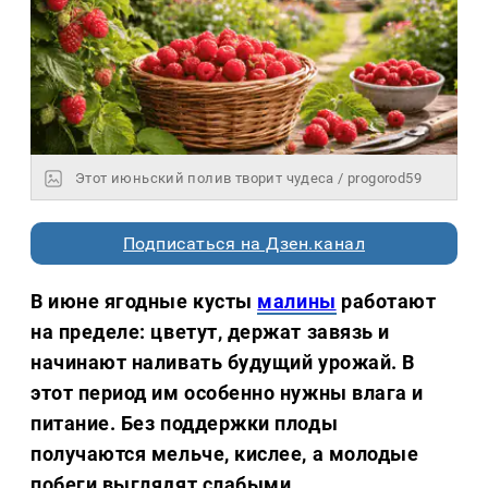
Этот июньский полив творит чудеса / progorod59
Подписаться на Дзен.канал
В июне ягодные кусты
малины
работают
на пределе: цветут, держат завязь и
начинают наливать будущий урожай. В
этот период им особенно нужны влага и
питание. Без поддержки плоды
получаются мельче, кислее, а молодые
побеги выглядят слабыми.