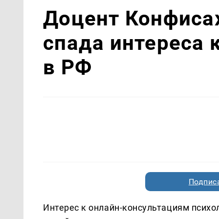
Доцент Конфисах
спада интереса 
в РФ
Подписа
Интерес к онлайн-консультациям психол