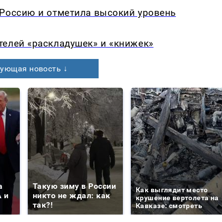
 Россию и отметила высокий уровень
телей «раскладушек» и «книжек»
ующая новость ↓
а
Такую зиму в России
Как выглядит место
 и
никто не ждал: как
крушение вертолета на
так?!
Кавказе: смотреть