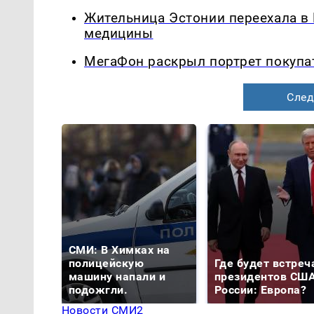
Жительница Эстонии переехала в
медицины
МегаФон раскрыл портрет покупа
След
СМИ: В Химках на
полицейскую
Где будет встреч
машину напали и
президентов США
подожгли.
России: Европа?
Новости СМИ2