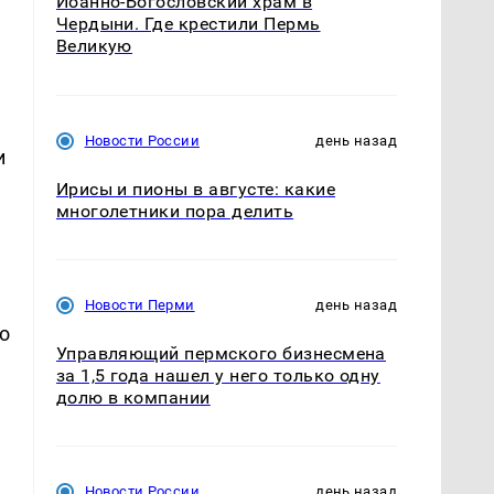
Иоанно-Богословский храм в
Чердыни. Где крестили Пермь
Великую
Новости России
день назад
и
Ирисы и пионы в августе: какие
многолетники пора делить
Новости Перми
день назад
о
Управляющий пермского бизнесмена
за 1,5 года нашел у него только одну
долю в компании
Новости России
день назад