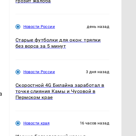
грозит жалоба
Новости России
день назад
а
Старые футболки для окон: тряпки
без ворса за 5 минут
Новости России
3 дня назад
Скоростной 4G Билайна заработал в
точке слияния Камы и Чусовой в
а
Пермском крае
Новости края
16 часов назад