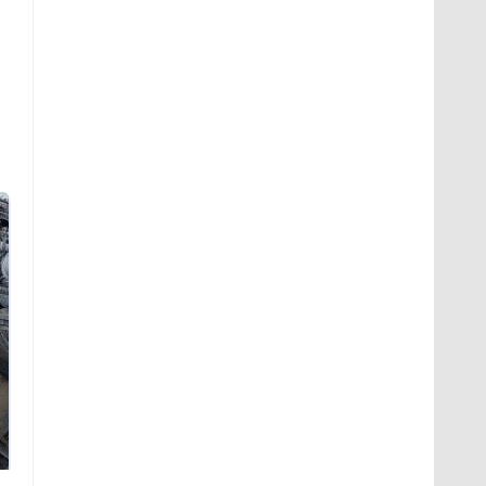
На Урале из казны
Не ешьте эту
были украдены 18
готовую еду из
миллионов рублей
магазина: список