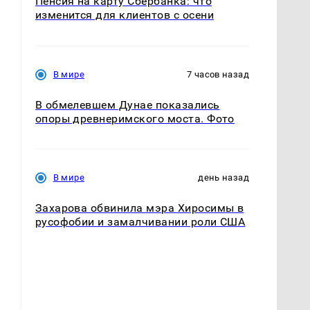
Пенсия на карту Сбербанка: что
изменится для клиентов с осени
В мире
7 часов назад
В обмелевшем Дунае показались
опоры древнеримского моста. Фото
В мире
день назад
Захарова обвинила мэра Хиросимы в
русофобии и замалчивании роли США