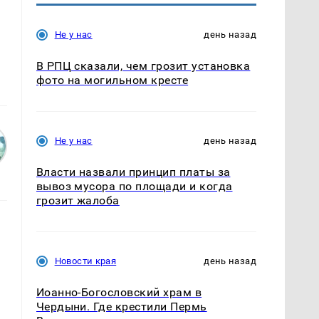
Не у нас
день назад
В РПЦ сказали, чем грозит установка
фото на могильном кресте
Не у нас
день назад
Власти назвали принцип платы за
вывоз мусора по площади и когда
грозит жалоба
Новости края
день назад
Иоанно-Богословский храм в
Чердыни. Где крестили Пермь