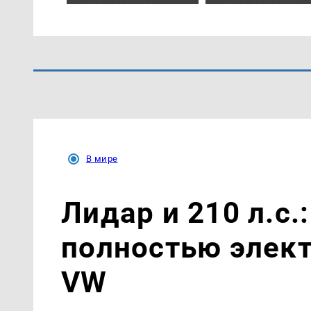
В мире
Лидар и 210 л.с.
полностью элек
VW