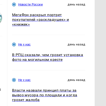
Новости России
день назад
МегаФон раскрыл портрет
покупателей «раскладушек» и
«книжек»
Не у нас
день назад
В РПЦ сказали, чем грозит установка
фото на могильном кресте
Не у нас
день назад
я
Власти назвали принцип платы за
вывоз мусора по площади и когда
грозит жалоба