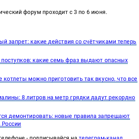
еский форум проходит с 3 по 6 июня.
й запрет: какие действия со счётчиками теперь
с поступков: какие семь фраз выдают опасных
е котлеты можно приготовить так вкусно, что все
малины: 8 литров на метр грядки дадут рекордно
ся демонтировать: новые правила запрещают
 России
телефоне - подписывайся на
телеграм-канал