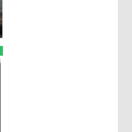
СМИ: В Химках на
полицейскую
В магазинах России
машину напали и
ажиотаж из-за этого
подожгли.
продукта: что купить?