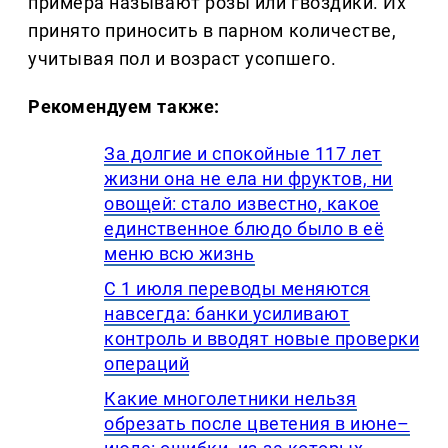
примера называют розы или гвоздики. Их
принято приносить в парном количестве,
учитывая пол и возраст усопшего.
Рекомендуем также:
За долгие и спокойные 117 лет
жизни она не ела ни фруктов, ни
овощей: стало известно, какое
единственное блюдо было в её
меню всю жизнь
С 1 июля переводы меняются
навсегда: банки усиливают
контроль и вводят новые проверки
операций
Какие многолетники нельзя
обрезать после цветения в июне–