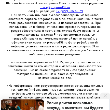
Шарова Анастасия Александровна Электронная почта редакции:
news@progorod59.ru
Телефон редакции:
+7 (922) 335-53-79
При частичном или полном воспроизведении материалов
новостного портала progorod59.ru в печатных изданиях, а также
теле- радиосообщениях ссылка на издание обязательна. При
использовании в Интернет-изданиях прямая гиперссылка на
ресурс обязательна, в противном случае будут применены
нормы законодательства РФ об авторских и смежных
правах.Отправка по почте, электронной почте, на сайт, в
официальных соцсетях progorod59.ru фотографий, статей,
информационных поводов и т.п. в редакцию progorod59.ru
автоматически означает согласие на их публикацию без какого-
либо авторского вознаграждения.
Возрастная категория сайта 16+. Редакция портала не несет
ответственности за комментарии и материалы пользователей,
размещенные на сайте progorod59.ru и его субдоменах.
Материалы, помеченные знаком Δ, публикуются на
коммерческой основе.
«На информационном ресурсе применяются рекомендательные
технологии (информационные технологии предоставления
информации на основе сбора, систематизации и анализа
сведений, относящихся к предпочтениям пользователей сети
i
«Интернет», находящихся на территории Российской
Ролик длится несколько
Федерации)». Правила применения рекомендательных
секунд, а смеяться вы будете
технологий в виджетах рекламно-обменной сети
«СМИ2» (PDF)
,