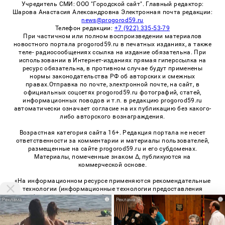
Учредитель СМИ: ООО "Городской сайт". Главный редактор:
Шарова Анастасия Александровна Электронная почта редакции:
news@progorod59.ru
Телефон редакции:
+7 (922) 335-53-79
При частичном или полном воспроизведении материалов
новостного портала progorod59.ru в печатных изданиях, а также
теле- радиосообщениях ссылка на издание обязательна. При
использовании в Интернет-изданиях прямая гиперссылка на
ресурс обязательна, в противном случае будут применены
нормы законодательства РФ об авторских и смежных
правах.Отправка по почте, электронной почте, на сайт, в
официальных соцсетях progorod59.ru фотографий, статей,
информационных поводов и т.п. в редакцию progorod59.ru
автоматически означает согласие на их публикацию без какого-
либо авторского вознаграждения.
Возрастная категория сайта 16+. Редакция портала не несет
ответственности за комментарии и материалы пользователей,
размещенные на сайте progorod59.ru и его субдоменах.
Материалы, помеченные знаком Δ, публикуются на
коммерческой основе.
«На информационном ресурсе применяются рекомендательные
технологии (информационные технологии предоставления
информации на основе сбора, систематизации и анализа
i
i
сведений, относящихся к предпочтениям пользователей сети
«Интернет», находящихся на территории Российской
Федерации)». Правила применения рекомендательных