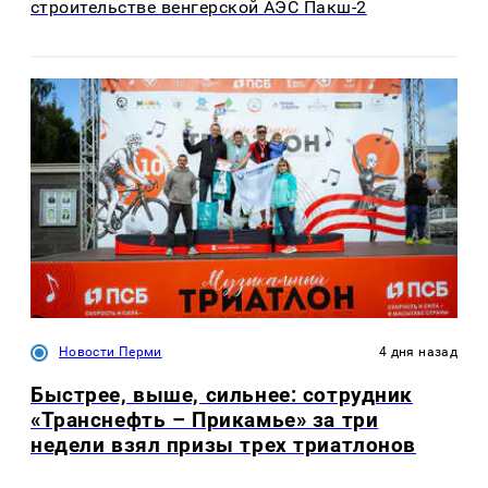
строительстве венгерской АЭС Пакш-2
Новости Перми
4 дня назад
Быстрее, выше, сильнее: сотрудник
«Транснефть – Прикамье» за три
недели взял призы трех триатлонов