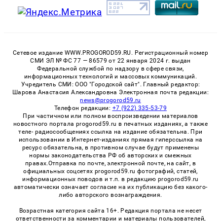
Сетевое издание WWW.PROGOROD59.RU. Регистрационный номер
СМИ ЭЛ № ФС 77 — 86579 от 22 января 2024 г. выдан
Федеральной службой по надзору в сфере связи,
информационных технологий и массовых коммуникаций.
Учредитель СМИ: ООО "Городской сайт". Главный редактор:
Шарова Анастасия Александровна Электронная почта редакции:
news@progorod59.ru
Телефон редакции:
+7 (922) 335-53-79
При частичном или полном воспроизведении материалов
новостного портала progorod59.ru в печатных изданиях, а также
теле- радиосообщениях ссылка на издание обязательна. При
использовании в Интернет-изданиях прямая гиперссылка на
ресурс обязательна, в противном случае будут применены
нормы законодательства РФ об авторских и смежных
правах.Отправка по почте, электронной почте, на сайт, в
официальных соцсетях progorod59.ru фотографий, статей,
информационных поводов и т.п. в редакцию progorod59.ru
автоматически означает согласие на их публикацию без какого-
либо авторского вознаграждения.
Возрастная категория сайта 16+. Редакция портала не несет
ответственности за комментарии и материалы пользователей,