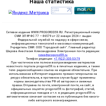
Наша статистика
Сетевое издание WWW.PROGOROD59.RU. Регистрационный номер
СМИ ЭЛ № ФС 77 — 86579 от 22 января 2024 г. выдан
Федеральной службой по надзору в сфере связи,
информационных технологий и массовых коммуникаций.
Учредитель СМИ: ООО "Городской сайт". Главный редактор:
Шарова Анастасия Александровна Электронная почта редакции:
news@progorod59.ru
Телефон редакции:
+7 (922) 335-53-79
При частичном или полном воспроизведении материалов
новостного портала progorod59.ru в печатных изданиях, а также
теле- радиосообщениях ссылка на издание обязательна. При
использовании в Интернет-изданиях прямая гиперссылка на
ресурс обязательна, в противном случае будут применены
нормы законодательства РФ об авторских и смежных
правах.Отправка по почте, электронной почте, на сайт, в
официальных соцсетях progorod59.ru фотографий, статей,
информационных поводов и т.п. в редакцию progorod59.ru
автоматически означает согласие на их публикацию без какого-
либо авторского вознаграждения.