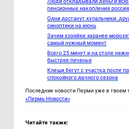
Люди откладывали деньги всю ж
пенсионные накопления росси
Одни достанут купальники, дру
синоптики на июнь
Зачем хозяйки заранее морозят
самый нужный момент
Всего 25 минут и на столе неж
быстрее печенья
Клещи бегут с участка после пр
спокойного дачного сезона
Последние новости Перми уже в твоем 
«Пермь Новости»
Читайте также: