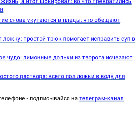
изнь, а итог шокировал: во что превратились
ян
гие снова укутаются в пледы: что обещают
 ложку: простой трюк помогает исправить суп в
ное чудо: лимонные дольки из творога исчезают
остого раствора: всего пол ложки в воду для
телефоне - подписывайся на
телеграм-канал