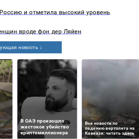
 Россию и отметила высокий уровень
женщин вроде фон дер Ляйен
ующая новость ↓
В ОАЭ произошло
Все новости по
жестокое убийство
падению вертолета на
криптомиллионера
Кавказе: читать здесь