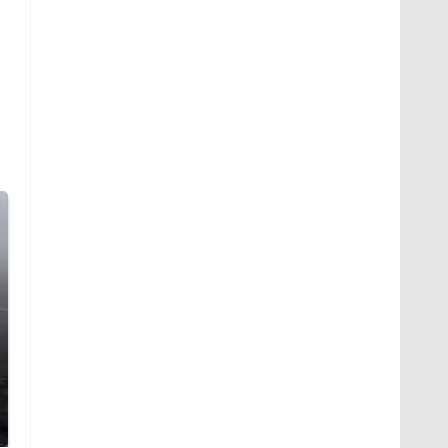
Таких событий не
В магазинах России
было с 1945: чего
ажиотаж из-за этого
ждать всем нам?
продукта: что купить?