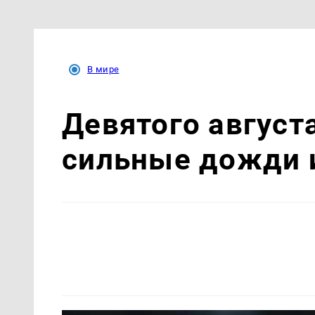
В мире
Девятого август
сильные дожди 