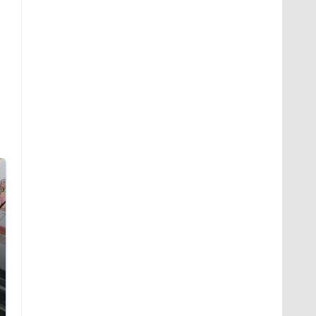
Не ешьте эту
Как выглядит место
готовую еду из
крушение вертолета на