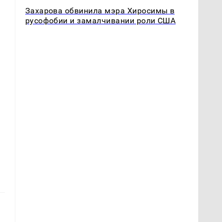
Захарова обвинила мэра Хиросимы в
русофобии и замалчивании роли США