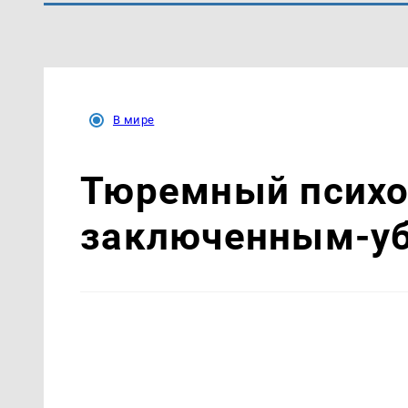
В мире
Тюремный психол
заключенным-уб