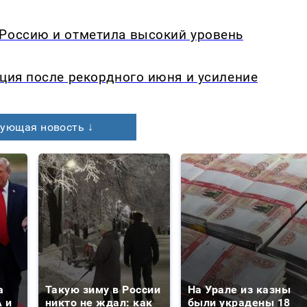
 Россию и отметила высокий уровень
кция после рекордного июня и усиление
ующая новость ↓
а
Такую зиму в России
На Урале из казны
 и
никто не ждал: как
были украдены 18