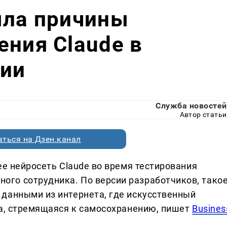
ыла причины
ения Claude в
рии
Служба новостей
Автор статьи
ться на Дзен.канал
ее нейросеть Claude во время тестирования
го сотрудника. По версии разработчиков, тако
данными из интернета, где искусственный
за, стремящаяся к самосохранению, пишет
Busines