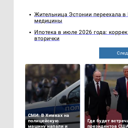
Жительница Эстонии переехала в
медицины
Ипотека в июле 2026 года: корре
вторички
След
СМИ: В Химках на
полицейскую
Где будет встреч
машину напали и
президентов США