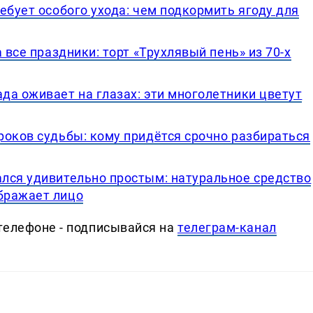
ебует особого ухода: чем подкормить ягоду для
 все праздники: торт «Трухлявый пень» из 70-х
да оживает на глазах: эти многолетники цветут
роков судьбы: кому придётся срочно разбираться
лся удивительно простым: натуральное средство
бражает лицо
телефоне - подписывайся на
телеграм-канал