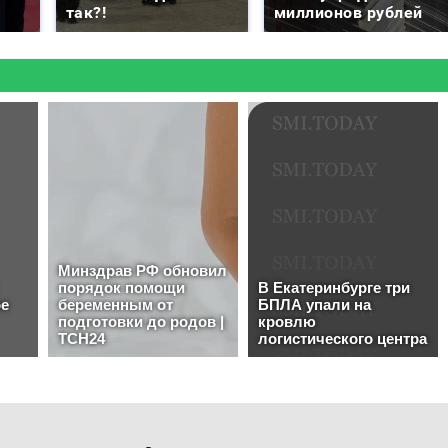
так?!
миллионов рублей