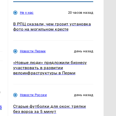
Не у нас
20 часов назад
В РПЦ сказали, чем грозит установка
фото на могильном кресте
Новости Перми
день назад
«Новые люди» предложили бизнесу
участвовать в развитии
велоинфраструктуры в Перми
е
Новости России
день назад
s
Старые футболки для окон: тряпки
без ворса за 5 минут