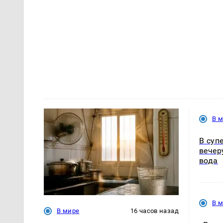
В 
В суп
вечер
вода
В 
В мире
16 часов назад