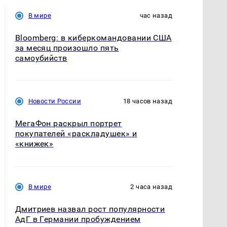
В мире
час назад
Bloomberg: в киберкомандовании США
за месяц произошло пять
самоубийств
Новости России
18 часов назад
МегаФон раскрыл портрет
покупателей «раскладушек» и
«книжек»
В мире
2 часа назад
Дмитриев назвал рост популярности
АдГ в Германии пробуждением