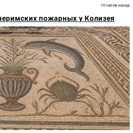
10 часов назад
неримских пожарных у Колизея