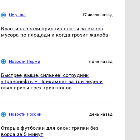
Не у нас
17 часов назад
Власти назвали принцип платы за вывоз
мусора по площади и когда грозит жалоба
Новости Перми
3 дня назад
Быстрее, выше, сильнее: сотрудник
«Транснефть – Прикамье» за три недели
взял призы трех триатлонов
Новости России
день назад
Старые футболки для окон: тряпки без
ворса за 5 минут