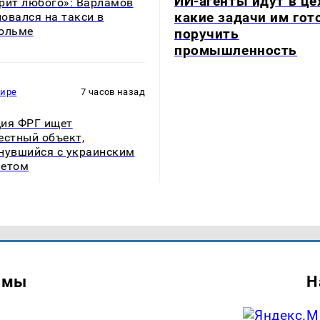
ИИ-агенты идут в це
рит любого»: Варламов
какие задачи им гот
овался на такси в
ольме
поручить
промышленность
мире
7 часов назад
ия ФРГ ищет
естный объект,
нувшийся с украинским
летом
амы
Н