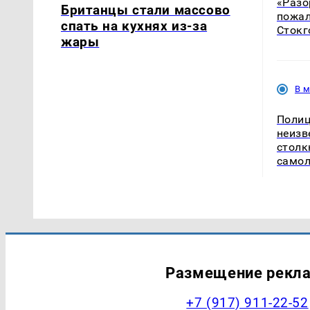
«Разо
Британцы стали массово
пожал
спать на кухнях из-за
Стокг
жары
В 
Полиц
неизв
столк
само
Размещение рекл
+7 (917) 911-22-52