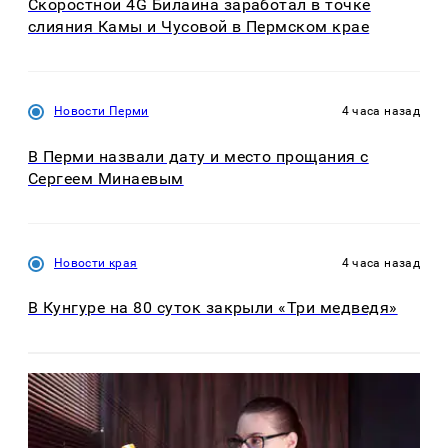
Скоростной 4G Билайна заработал в точке
слияния Камы и Чусовой в Пермском крае
Новости Перми
4 часа назад
В Перми назвали дату и место прощания с
Сергеем Минаевым
Новости края
4 часа назад
В Кунгуре на 80 суток закрыли «Три медведя»