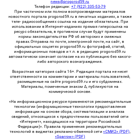
news@progorod59.ru
Телефон редакции:
+7 (922) 335-53-79
При частичном или полном воспроизведении материалов
новостного портала progorod59.ru в печатных изданиях, а также
теле- радиосообщениях ссылка на издание обязательна. При
использовании в Интернет-изданиях прямая гиперссылка на
ресурс обязательна, в противном случае будут применены
нормы законодательства РФ об авторских и смежных
правах.Отправка по почте, электронной почте, на сайт, в
официальных соцсетях progorod59.ru фотографий, статей,
информационных поводов и т.п. в редакцию progorod59.ru
автоматически означает согласие на их публикацию без какого-
либо авторского вознаграждения.
Возрастная категория сайта 16+. Редакция портала не несет
ответственности за комментарии и материалы пользователей,
размещенные на сайте progorod59.ru и его субдоменах.
Материалы, помеченные знаком Δ, публикуются на
коммерческой основе.
«На информационном ресурсе применяются рекомендательные
технологии (информационные технологии предоставления
информации на основе сбора, систематизации и анализа
сведений, относящихся к предпочтениям пользователей сети
«Интернет», находящихся на территории Российской
Федерации)». Правила применения рекомендательных
технологий в виджетах рекламно-обменной сети
«СМИ2» (PDF)
,
«Sparrow» (PDF)