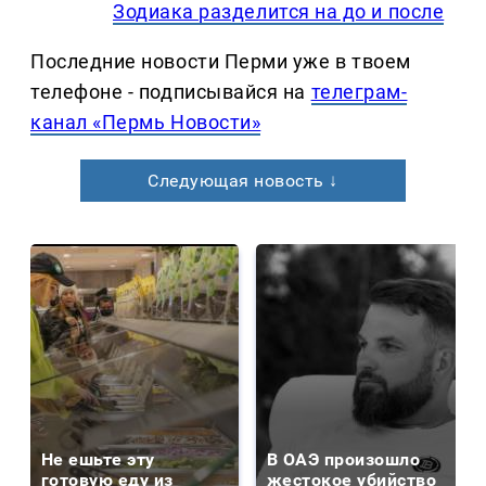
Зодиака разделится на до и после
Последние новости Перми уже в твоем
телефоне - подписывайся на
телеграм-
канал «Пермь Новости»
Следующая новость ↓
Не ешьте эту
В ОАЭ произошло
готовую еду из
жестокое убийство