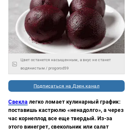
Цвет останется насыщенным, а вкус не станет
водянистым / progorod59
Подписаться на Дзен.канал
Свекла
легко ломает кулинарный график:
поставишь кастрюлю «ненадолго», а через
час корнеплод все еще твердый. Из-за
этого винегрет, свекольник или салат